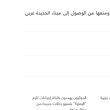
 20 سفينة محملة بالمشتقات النفطية ومنعها من الوصول إلى ميناء الحديدة غربي
جزيرة
الحوثيون يهددون باتخاذ إجراءات تلزم
"اليمنية" بتسيير رحلات جديدة من
مطار صنعاء