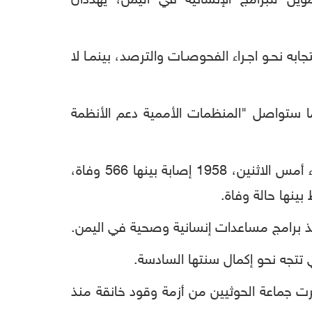
يل للبرامج الإنسانية في اليمن، يهددان
ه نحـو اجـراء الفحوصـات والترصد، بينمـا لا
ا ستواصل "المنظمات الأممية دعم الأنظمة
وبلغ إجمالي الحالات المؤكد اصابتها بفيروس كورونا في مناطق الحكومة المعترف بها دولياً، حتى مساء أمس الاثنين، 1958 إصابة بينها 566 وفاة،
 برامج مساعدات إنسانية وصحية في اليمن.
 تتجه نحو إكمال سنتها السادسة.
رت جماعة الحوثيين من أزمة وقود خانقة منذ