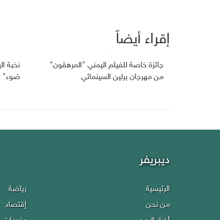
إقراء أيضاً
جائزة خاصة للفيلم اليمني "المرهقون"
نخبة ا
من مهرجان برلين السينمائي
ضوء" في
ديبريفر
الرئيسية
رياضة
من نحن
إقتصاد