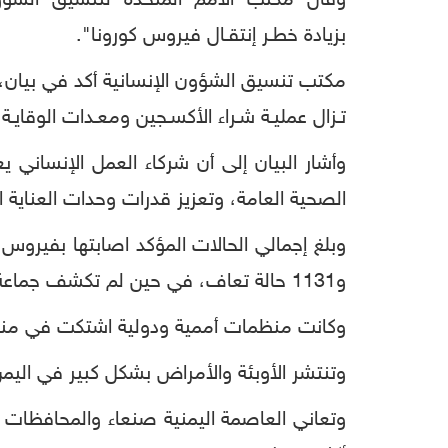
وقال مكتب الأمم المتحدة لتنسيق الشؤون 
بزيادة خطـر إنتقـال فيروس كورونا".
مكتب تنسيق الشؤون الإنسانية أكد في بيان، أن
تـزال عمليـة شـراء الأكسـجين ومعـدات الوقايـة
وأشار البيان إلى أن شركاء العمل الإنسان
الصحية العامة، وتعزيز قدرات وحدات العناية 
و1131 حالة تعاف، في حين لم تكشف جماعة الحوثيين أي إحصائيات واكتفت بالإعلان عن 4 حالات فقط بينها حالة وفاة.
وكانت منظمات أممية ودولية اشتكت في مناس
وتنتشر الأوبئة والأمراض بشكل كبير في اليم
وتعاني العاصمة اليمنية صنعاء والمحافظات ا