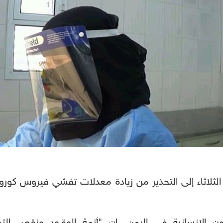
م الثلاثاء إلى التحذير من زيادة معدلات تفشي فيروس كورو