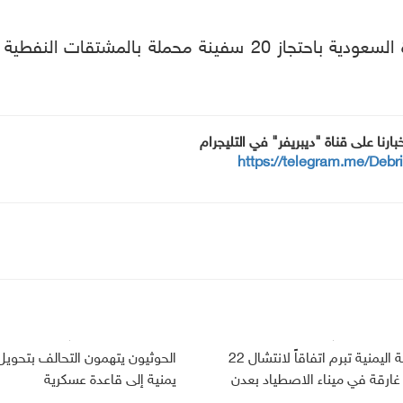
وتتهم جماعة الحوثيين التحالف العربي بقيادة السعودية باحتجاز
خبارنا على قناة "ديبريفر" في التليجرام
https://telegram.me/Debr
الحكومة اليمنية تبرم اتفاقاً لانتشال 22
الحوثيون يتهمون التحالف بتحويل 
غارقة في ميناء الاصطياد بعدن
يمنية إلى قاعدة عسكرية