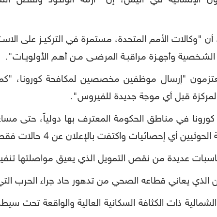
الإنسانية في اليمن، إن "أزمة الوقـود ونقص التمو
 "وكالات الأمم المتحدة، مستمرة في التركيـز على الاسـتجاب
 الشـخصية وأجهـزة مراقبـة المرضـى مـن أهـم الأولويـات".
ي يعتزمون "إرسال موظفين مخصصين لمكافحة كورونا، "كم
المركزة قبل أي موجة جديدة للفيروس".
بات عديدة من نقص التمويل الذي يعيق مواصلتها تنفيذ
ن الذي يعاني قطاعه الصحي من تدهور حاد جراء الحرب التي
لشمالية ذات الكثافة السكانية العالية والواقعة تحت سيط