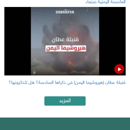
العاصمة اليمنية صنعاء
قنبلة عطان (هيروشيما اليمن) في ذكراها السادسة؟ هل تتذكرونها؟
المزيد