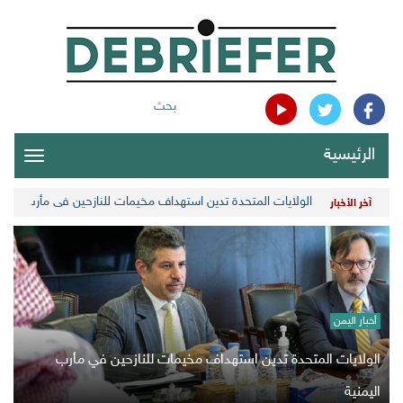
بحث
الرئيسية
oggle
gation
غروندبرغ يبحث سبل التحضير لعملية سياسية ومعالجة الأولويات ا
آخر الأخبار
أخبار اليمن
الولايات المتحدة تدين استهداف مخيمات للنازحين في مأرب
اليمنية