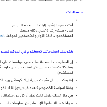
مصطلحات:
أنت / صيغة إشارة إليك كمستخدم للموقع
نحن / صيغة إشارة تعني وكالة ديبريفر
المستخدمون: كافة الزوار والمتصفحين لموقعنا
net
بتقديمك لمعلوماتك كمستخدم في الموقع فيجدر بك
إن المعلومات المقدمة منك تعني موافقتك على استخ
بسلوكك كمستخدم، ويمكن استخدامها من طرف ثالث 
كمستخدم).
إنه يمكننا إرسال نشرات دورية إليك كرسائل بريد إ
وفقا لسياسة الخصوصية هذه فإنه يجوز لنا أن نقوم
في حال تملك طرف ثالث لجزء أو كل من منتجاتنا، ف
تخولنا هذه الاتفاقية الإفصاح عن معلومات المست