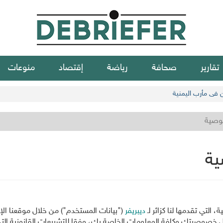
تقارير
صحافة
رياضة
إقتصاد
منوعات
ن في مأرب اليمنية
وصية
ية
لتي تقدمها لنا كزائر لـ
ديبريفر
("بيانات المستخدم") من خلال موقعنا الإ
ل خصوصيتك وكافة المعلومات الخاصة بك، وفقا للتشريعات القانونية ا