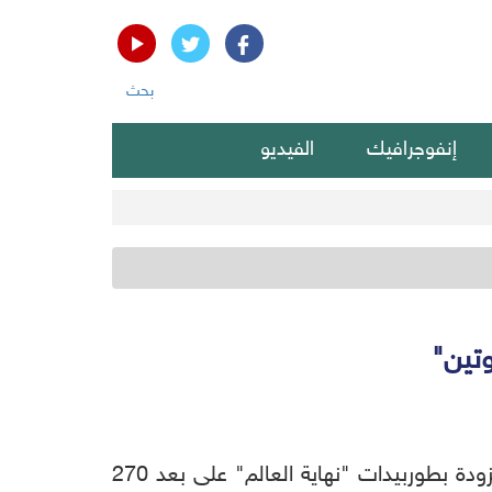
بحث
إنفوجرافيك
الفيديو
وتين"
لندن (ديبريفر) - رصدت صور جديدة للأقمار الصناعية تمركز الغواصة الروسية النووية "يوم القيامة" المزودة بطوربيدات "نهاية العالم" على بعد 270