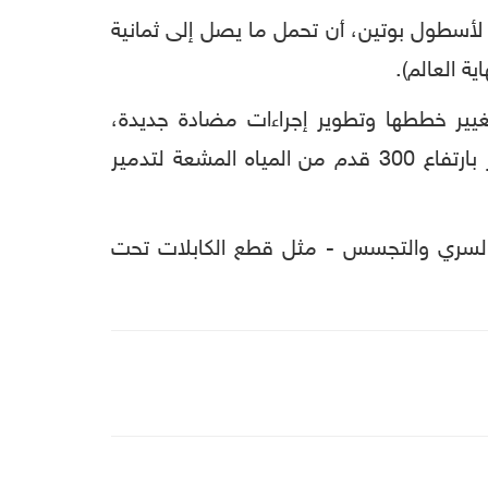
لأسطول بوتين، أن تحمل ما يصل إلى ثمانية
 تغيير خططها وتطوير إجراءات مضادة جديدة،
بحسب"ذا صن"، التي قالت إنه تم تصميم رأس حربي يزن 2 ميجا طن لإحداث تسونامي، وتوليد جدار بارتفاع 300 قدم من المياه المشعة لتدمير
لسري والتجسس - مثل قطع الكابلات تحت