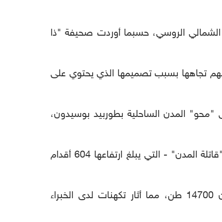
الشمالي الروسي، حسبما أوردت صحيفة "ذا
قلقهم تجاهها بسبب تصميمها الذي يحتوي على
محو" المدن الساحلية بطوربيد بوسيدون،
وأكدت الصحيفة البريطانية، أنه بعد تجارب ناجحة، تسلمت القوات البحرية الروسية في يوليو الماضي، "قاتلة المدن" - التي يبلغ ارتفاعها 604 أقدام
وتشير أحدث الصور إلى أن الرئيس الروسي، فلاديمير بوتين، يسعى لإخفاء موقع الغواصة التي تزن 14700 طن، مما أثار تكهنات لدى الخبراء