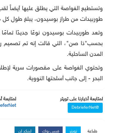
وتستطيع الغواصة التي يطلق عليها أيضاً لق
طوربيدات من طراز بوسيدون، يبلغ طول كل منها 79 قدمًا، وجاهزة لإطلاق العنان لمعركة هرمجدون (نهاي
وتعد طوربيدات بوسيدون نوعًا جديدًا تمامًا
المدن الساحلية.
وتحتوي الغواصة على مقصورات سرية لإطل
البحر - إلى جانب أسلحتها النووية.
لمتابعة أخبارنا على تويتر
لمتابعة أ
ieferNet
@DebrieferNet
طباعة
تويتر
فيس بوك
لينكد إن