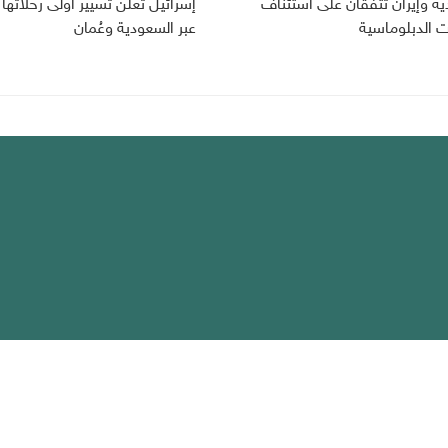
ة وإيران تتفقان على استئناف
إسرائيل تعلن تسيير أولى رحلاتها 
ت الدبلوماسية
عبر السعودية وعُمان
يك
لخصوصية