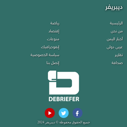
ديبريفر
Debriefer
الرئيسية
رياضة
Economy
HOME
من نحن
إقتصاد
Miscellany
About Us
أخبار اليمن
منوعات
Infographics
Politics
عربي دولي
إنفوجرافيك
Privacy policy
Reports
تقارير
سياسة الخصوصية
Contact Us
Press
صحافة
إتصل بنا
Sport
جميع الحقوق محفوظة © ديبريفر 2024
All rights reserved for © Debriefer 2020