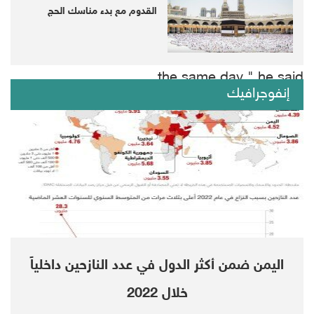
"The two other previous members,
القدوم مع بدء مناسك الحج
Chairperson Kamel Jendoubi (Tunisia) and
Melissa Parke (Australia), were reappointed on
the same day," he said.
إنفوجرافيك
The mandate of the Group of Eminent
International and Regional Experts was
renewed for a further one year by the Human
Rights Council on 26 September.
In their latest report, published 3 September
2019, the Group of Eminent Experts detailed
اليمن ضمن أكثر الدول في عدد النازحين داخلياً
numerous possible war crimes committed by
خلال 2022
various parties to the conflict over the past