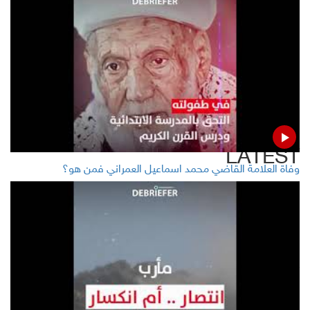
Whats APP
Twitter
Facebook
LinkedIn
LATEST
وفاة العلامة القاضي محمد اسماعيل العمراني فمن هو؟
World Bank chief: some development banks helping
worsen poor country situation
Pentagon: 109 US troops diagnosed with brain injuries
from Iran attack
Oil prices rise amid a broad market recovery,