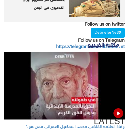
التدميري في اليمن
Follow us on twitter
@DebrieferNet
Follow us on Telegram
مكتبة الفيديو
https://telegram.me/DebrieferNet
Whats APP
Twitter
Facebook
LinkedIn
LATEST
وفاة العلامة القاضي محمد اسماعيل العمراني فمن هو؟