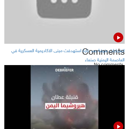
Houthis down coalition spying drone in Hodeida
Houthis: Coalition obstructs Guha mission, shells Hodeida
districts
Comments
انفجارات عنيفة بعد غارة استهدفت مبنى الاكاديمية العسكرية في
العاصمة اليمنية صنعاء
No comments
Add Comment
Name
Email ( Optional )