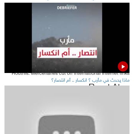
World Bank chief: some development banks helping
worsen poor country situation
Pentagon: 109 US troops diagnosed with brain injuries
from Iran attack
Oil prices rise amid a broad market recovery,
accompanied by investor caution
Houthis: Mercenaries cut off international Internet links
ماذا يحدث في مأرب ؟ انكسار .. أم انتصار؟
Read Also
Iranian satellite will launch; US says it's long-range
ballistic technology
Zarif: Iran ready to mediate between Turkey and Syria