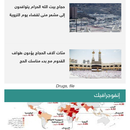
حجاج بيت الله الحرام يتوافدون
إلى مشعر منى لقضاء يوم التروية
مئات آلاف الحجاج يؤدون طواف
القدوم مع بدء مناسك الحج
Drugs, file
Drugs, file
إنفوجرافيك
The Houthi-run criminal court in the Yemeni
northwestern governorate of Sa'ada on
Wednesday convicted five people on charge