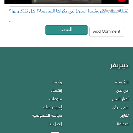
Comment
قنبلة عطان (هيروشيما اليمن) في ذكراها السادسة؟ هل تتذكرونها؟
المزيد
Add Comment
ديبريفر
Debriefer
الرئيسية
رياضة
Economy
HOME
من نحن
إقتصاد
Miscellany
About Us
أخبار اليمن
منوعات
Infographics
Politics
عربي دولي
إنفوجرافيك
Privacy policy
Reports
تقارير
سياسة الخصوصية
Contact Us
Press
صحافة
إتصل بنا
Sport