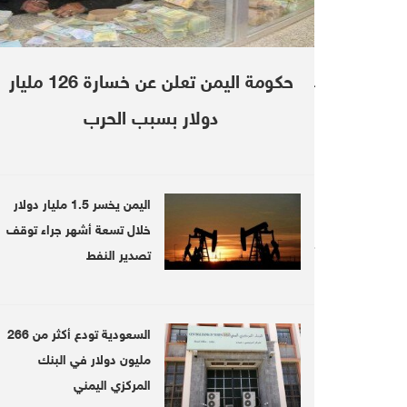
حكومة اليمن تعلن عن خسارة 126 مليار
elegram
Follow us on twitter
ieferNet
@DebrieferNet
دولار بسبب الحرب
LinkedIn
Facebook
Twitter
Print
اليمن يخسر 1.5 مليار دولار
خلال تسعة أشهر جراء توقف
LATEST
تصدير النفط
 as dire
Griffiths due to brief UN Security
السعودية تودع أكثر من 266
 weighs
Council on initiative to end war in
Yemen
مليون دولار في البنك
المركزي اليمني
Read Also