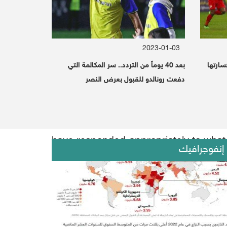
2023-01-03
بخسارتها
بعد 40 يوماً من التردد.. سر المكالمة التي
دفعت رونالدو للقبول بعرض النصر
The military spokesman of the Ansar A
have responded appropriately to what 
إنفوجرافيك
control.
He tweeted: "Nearly 300 air strikes l
provinces, some of which left martyrs
He affirmed that "that the dangerous e