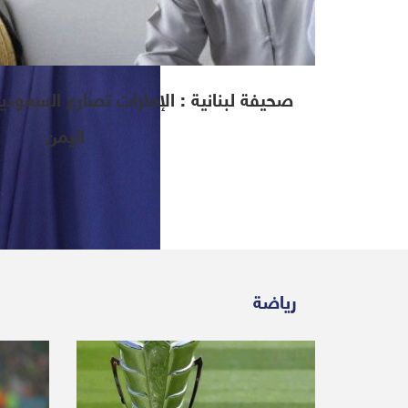
2020-04-07 | Since 1 Week
Sana'a (Debriefer)
صحيفة لبنانية : الإمارات تصارع السعو
اليمن
رياضة