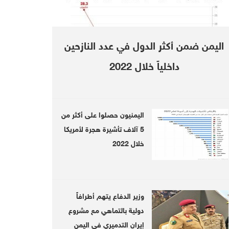
is our duty to defend our people and o
اليمن ضمن أكثر الدول في عدد النازحين
داخلياً خلال 2022
اليمنيون حصلوا على أكثر من
5 آلاف تأشيرة هجرة لأمريكا
خلال 2022
Yemeni gov't to return its citizens
Goog
stranded abroad
وزير الدفاع يتهم أطرافاً
دولية بالتماهي مع مشروع
إيران التدميري في اليمن