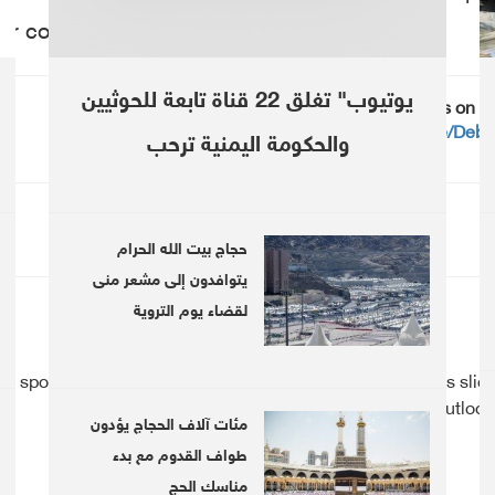
ur country".
يوتيوب" تغلق 22 قناة تابعة للحوثيين
Follow us on T
https://telegram.me/Debr
والحكومة اليمنية ترحب
حجاج بيت الله الحرام
يتوافدون إلى مشعر منى
لقضاء يوم التروية
le spokesperson affirms slow
Global shares slide
hiring for rest of 2020
economic outlook
مئات آلاف الحجاج يؤدون
طواف القدوم مع بدء
مناسك الحج