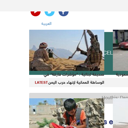
العربية
INFOGRAPHICS
MISCELLANY
سعودية
صحيفة لبنانية : "مؤشرات فارقة" في
الوساطة العمانية لإنهاء حرب اليمن
Global shares slide as dire economic outlook we
LATEST
Houthis: Dan
Houthis: Dangerous escala