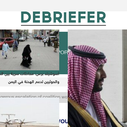
ECONOMIC
SPORT
PRESS
REP
CON
أسوشيتد برس: محادثات سرية بين ال
والحوثيين لدعم الهدنة في اليمن
ighs
gerous escalation of coalition would not pass without an appr
tion of coalition would not pass witho