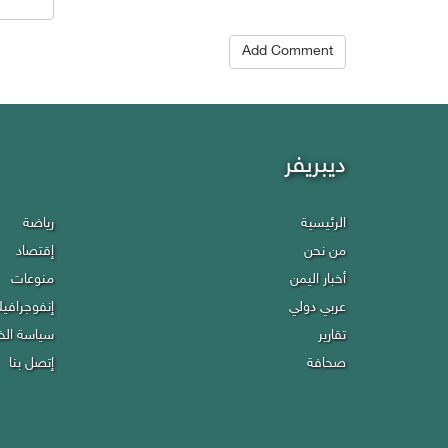
Add Comment
ديبريفر
Debriefer
HOME
الرئيسية
رياضة
Economy
من نحن
About Us
إقتصاد
scellany
Politics
أخبار اليمن
منوعات
ographics
Reports
عربي دولي
إنفوجرافي
cy policy
تقارير
Press
ntact Us
سياسة ال
Sport
صحافة
إتصل بنا