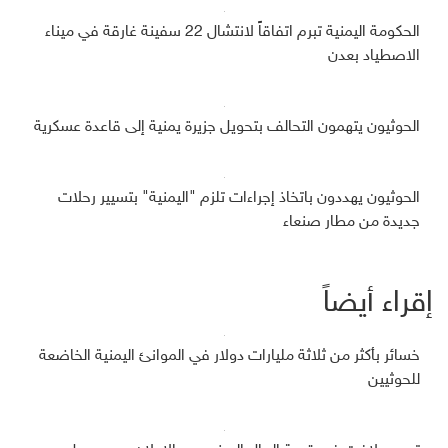
الحكومة اليمنية تبرم اتفاقاً لانتشال 22 سفينة غارقة في ميناء
الاصطياد بعدن
الحوثيون يتهمون التحالف بتحويل جزيرة يمنية إلى قاعدة عسكرية
الحوثيون يهددون باتخاذ إجراءات تلزم "اليمنية" بتسيير رحلات
جديدة من مطار صنعاء
إقراء أيضاً
خسائر بأكثر من ثلاثة مليارات دولار في الموانئ اليمنية الخاضعة
للحوثيين