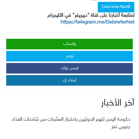
@DebrieferNet
لمتابعة أخبارنا على قناة "ديبريفر" في التليجرام
https://telegram.me/DebrieferNet
واتساب
تويتر
فيس بوك
لينكد إن
آخر الأخبار
حكومة اليمن تتهم الحوثيين باحتجاز العشرات من شاحنات الغذاء
جنوبي تعز