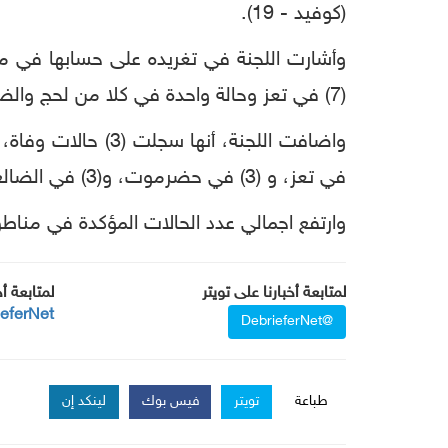
(كوفيد - 19).
(7) في تعز وحالة واحدة في كلا من لحج والضالع.
في تعز، و (3) في حضرموت، و(3) في الضالع حالة واحدة في لحج.
وارتفع اجمالي عدد الحالات المؤكدة في مناطق سيطرة الحكومة اليمني
لمتابعة أخبارنا على تويتر
لمتابعة أ
ieferNet
@DebrieferNet
طباعة
تويتر
فيس بوك
لينكد إن