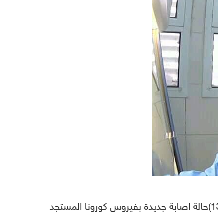
عدن (ديبريفر) ـ أعلنت اللجنة العليا للطوارئ التابعة للحكومة اليمنية المعترف بها دوليا، الثلاثاء، تسجيل (13)حالة اصابة جديدة بفيروس كورونا المستجد