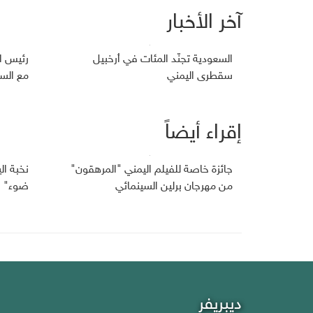
آخر الأخبار
السعودية تجنّد المئات في أرخبيل
رئيس ا
سقطرى اليمني
مع السف
إقراء أيضاً
جائزة خاصة للفيلم اليمني "المرهقون"
نخبة ا
من مهرجان برلين السينمائي
ضوء" في
ديبريفر