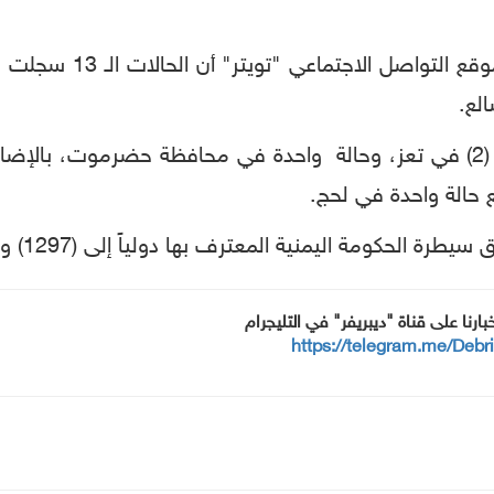
ة المعترف بها دولياً إلى (1297) و(348) حالة وفاة، و(591) حالة تعافي.
خبارنا على قناة "ديبريفر" في التليجرام
https://telegram.me/Debr