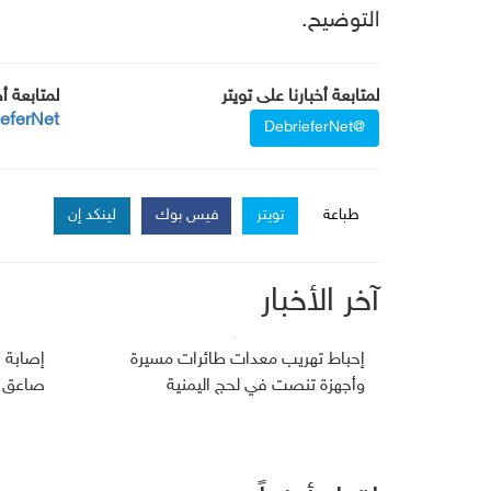
التوضيح.
لمتابعة أخبارنا على تويتر
لمتابعة أ
ieferNet
@DebrieferNet
طباعة
تويتر
فيس بوك
لينكد إن
آخر الأخبار
إحباط تهريب معدات طائرات مسيرة
إصابة ق
وأجهزة تنصت في لحج اليمنية
صاعق ل