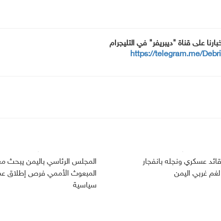
خبارنا على قناة "ديبريفر" في التليجرام
https://telegram.me/Debr
ائد عسكري ونجله بانفجار
المجلس الرئاسي باليمن يبحث مع
غم غربي اليمن
المبعوث الأممي فرص إطلاق عم
سياسية