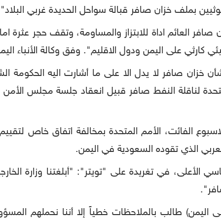
وثيين بملف خزان صافر قبالة سواحل الحديدة غربي البلاد".
ن صافر العائم اداة للابتزاز والمساومة، وتقف حجر عثرة 
بيئي كارثي على اليمن ودول الاقليم". وفق وكالة الأنباء ا
أن خزان صافر لا يدل الا على ما أشارت اليه الحكومة الش
متحدة لناقلة النفط صافر قبيل انعقاد جلسة مجلس الأمن
الاسبوع الفائت، الأمم المتحدة بمخالفة اتفاق خاص لتقييم
ربي الذي تقوده السعودية في اليمن.
لأعلى، في تغريدة على "تويتر": "‏أبلغتنا وزارة الخارجية
ليمن) طالب بالملاحظات خطياً إلا أننا نحملهم المسؤو