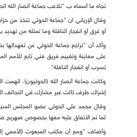
تجاه ما أسماه ب "تلاعب جماعة أنصار الله الح
وقال الإرياني ان "جماعة الحوثي تتخذ من خزا
أو غرق أو انفجار الناقلة وما تمثله من تهديد 
وأكد أن "تراجع جماعة الحوثي عن تعهداتها بش
على معاينة وتقييم فريق فني تابع للأمم ال
تسرب أو انفجار الناقلة".
وكانت جماعة أنصار الله (الحوثيون)، اتهمت 
إشراك طرف ثالث غير مشارك في التحالف الع
وقال محمد علي الحوثي عضو المجلس السياسي ا
لما تم الاتفاق عليه معها بخصوص ‎صهريج صافر".
وأضاف "ومع أن مكتب المبعوث (الأممي إلى ا