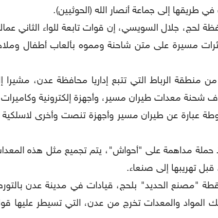
ي طريقها إلى جماعة أنصار الله (الحوثيين).
فظة لحج، جلال السويسي، إن قوات تابعة للواء الثاني ع
رات مسيرة على متن شاحنة ومموه بألعاب أطفال وملا
منطقة الرباط التي تتبع إداريا محافظة عدن، مشيرا إل
 شحنة معدات طيران مسير، وأجهزة إلكترونية وكاميرات
طة عبارة عن طيران مسير وأجهزة تنصت وأخرى لاسلكية 
 نفذ حملة مداهمة على "أحواش"، يتم تجميع مثل هذه المع
بل تهريبها إلى صنعاء.
قطة "مصنع الحديد" بلحج، قيادات في مدينة عدن بالتورط
لك المواد والمعدات تخرج من عدن، التي تسيطر عليها قوا