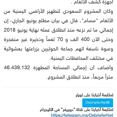
أجهزة كشف الألغام .
وكان المشروع السعودي لتطهير الأراضي اليمنية من
الألغام "مسام"، قال في بيان مطلع يونيو الجاري، إن
إجمالي ما تم نزعه منذ انطلاق عمله نهاية يونيو 2018
وحتى الآن 400 ألف و 70 لغماً وذخيرة غير منفجرة
وعبوة ناسفة اتهم جماعة الحوثيين بزراعتها بعشوائية
في مختلف المحافظات اليمنية.
وأضاف أن إجمالي المساحة المطهرة 46.439.132
متراً مربعاً، منذ انطلاق المشروع.
لمتابعة أخبارنا على تويتر
@DebrieferNet
لمتابعة أخبارنا على قناة "ديبريفر" في التليجرام
https://telegram.me/DebrieferNet