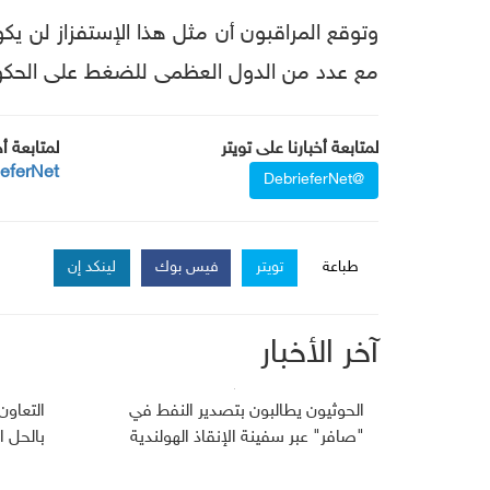
وتوقع المراقبون أن مثل هذا الإستفزاز لن يك
مع عدد من الدول العظمى للضغط على الحكومة 
لمتابعة أخبارنا على تويتر
لمتابعة أ
ieferNet
@DebrieferNet
طباعة
تويتر
فيس بوك
لينكد إن
آخر الأخبار
الحوثيون يطالبون بتصدير النفط في
التعاون
"صافر" عبر سفينة الإنقاذ الهولندية
بالحل ا