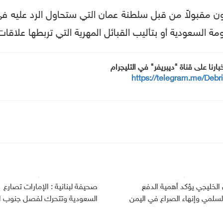
ون مقبولاً من قبل سلطنة عمان التي ستحاول الرد عليه في ا
السعودية أو بتأليب القبائل المهرية التي تربطها علاقات
خبارنا على قناة "ديبريفر" في التليجرام
https://telegram.me/Debr
 الخليجي يؤكد أهمية الدفع
صحيفة لبنانية : الإمارات تصارع
لسلمي وإنهاء الصراع في اليمن
السعودية وتتحرك لفصل جنوب ا