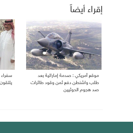
إقراء أيضاً
موقع أمريكي : صدمة إماراتية بعد
سفراء ا
طلب واشنطن دفع ثمن وقود طائرات
يلتقون
صد هجوم الحوثيين