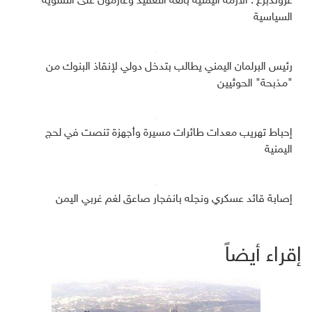
غروندبرغ : الأزمة اليمنية بالغة التعقيد وعازمون على التسوية
السياسية
رئيس البرلمان اليمني يطالب بتدخل دولي لإنقاذ البنوك من
"مذبحة" الحوثيين
إحباط تهريب معدات طائرات مسيرة وأجهزة تنصت في لحج
اليمنية
إصابة قائد عسكري ونجله بانفجار صاعق لغم غربي اليمن
إقراء أيضاً