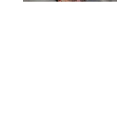
الرئيس الإيراني يرحب بدعوة تلقاها من العاهل السعودي لزيارة
المملكة
ديبريفر
الرئيسية
رياضة
من نحن
إقتصاد