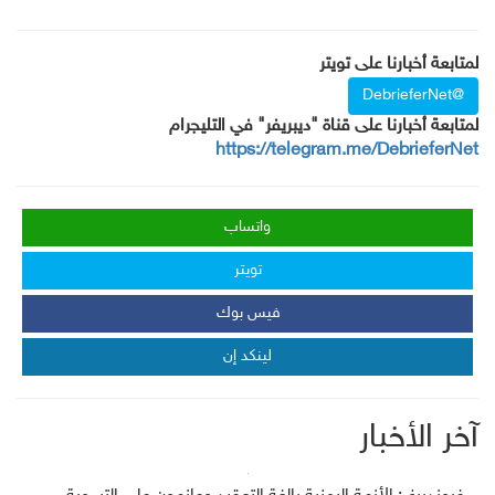
لمتابعة أخبارنا على تويتر
@DebrieferNet
لمتابعة أخبارنا على قناة "ديبريفر" في التليجرام
https://telegram.me/DebrieferNet
واتساب
تويتر
فيس بوك
لينكد إن
آخر الأخبار