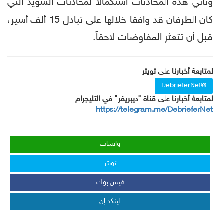
وتأتي هذه المحادثات استكمالاً لمحادثات السويد التي
كان الطرفان قد وافقا خلالها على تبادل 15 ألف أسير،
قبل أن تتعثر المفاوضات لاحقاً.
لمتابعة أخبارنا على تويتر
@DebrieferNet
لمتابعة أخبارنا على قناة "ديبريفر" في التليجرام
https://telegram.me/DebrieferNet
واتساب
تويتر
فيس بوك
لينكد إن