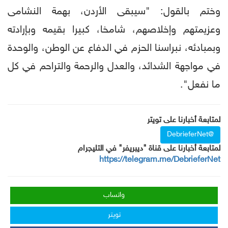
وختم بالقول: "سيبقى الأردن، بهمة النشامى
وعزيمتهم وإخلاصهم، شامخا، كبيرا بقيمه وبإرادته
وبمبادئه، نبراسنا الحزم في الدفاع عن الوطن، والوحدة
في مواجهة الشدائد، والعدل والرحمة والتراحم في كل
ما نفعل".
لمتابعة أخبارنا على تويتر
@DebrieferNet
لمتابعة أخبارنا على قناة "ديبريفر" في التليجرام
https://telegram.me/DebrieferNet
واتساب
تويتر