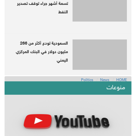
تسعة أشهر جراء توقف تصدير
النفط
العربية
السعودية تودع أكثر من 266
HOME
مليون دولار في البنك المركزي
oggle
gation
اليمني
Taiz safe corridors deal finalized, awaits Griffiths' approval: Journ
LATEST
Politics
News
HOME
منوعات
A senior security officer and one of his
companions killed in Yemen's Shabwa
2019-12-05 | Since 2 Week
Shabwa (Debriefer)