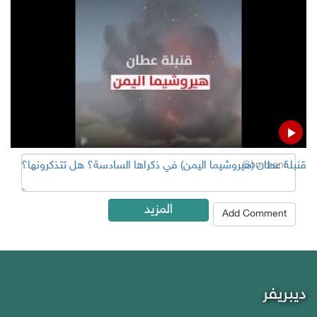
Add Comment
Name
Email ( Optional )
Comment
قنبلة عطان (هيروشيما اليمن) في ذكراها السادسة؟ هل تتذكرونها؟
المزيد
Add Comment
ديبريفر
Debriefer