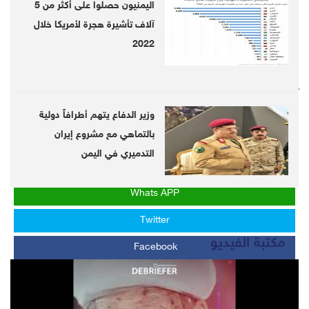
اليمنيون حصلوا على أكثر من 5
authorities have not made any statement
آلاف تأشيرة هجرة لأمريكا خلال
about the incident so far.
2022
Follow us on twitter
@DebrieferNet
وزير الدفاع يتهم أطرافاً دولية
Follow us on Telegram
بالتماهي مع مشروع إيران
https://telegram.me/DebrieferNet
التدميري في اليمن
Whats APP
Twitter
مكتبة الفيديو
Facebook
LinkedIn