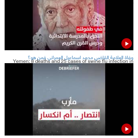
LATEST
Three UNMHA members denied access to Sana'a
Taiz safe corridors deal finalized, awaits Griffiths'
approval: Journalist
وفاة العلامة القاضي محمد اسماعيل العمراني فمن هو؟
Yemen: 8 deaths and 25 cases of swine flu infection in
Sana'a
Series of blasts targeting headquarters of international
organizations in southern Yemen
Read Also
Military police commander, his companions killed in
Marib by Houthi ambush