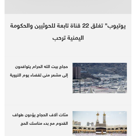
يوتيوب" تغلق 22 قناة تابعة للحوثيين والحكومة
اليمنية ترحب
حجاج بيت الله الحرام يتوافدون
إلى مشعر منى لقضاء يوم التروية
مئات آلاف الحجاج يؤدون طواف
The security director of Al-Rawdhah district,
القدوم مع بدء مناسك الحج
Lt. Mujahid Sobeih Baouda killed on Thursday,