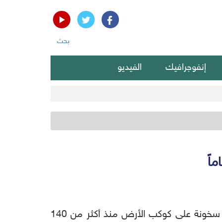
بحث
إنفوجرافيك
الفيديو
أكدت الإدارة الوطنية للمحيطات والغلاف الجوي الأمريكية (NOAA)، أن شهر يوليو الماضي كان "الأكثر سخونة على كوكب الأرض منذ أكثر من 140