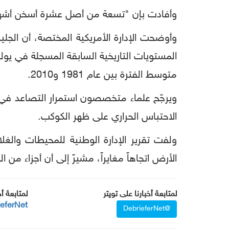
وأفادت بإن "تسعة من أصل عشرة أسخن أشهر ليوليو سجلت منذ عام 2005، مع تصنيف ال
متوسط الفترة بين عام 1981 و2010.
ويرجّح علماء متخصصون استمرار التصاعد في ار
الاحتباس الحراري على ظهر الكوكب.
الأرض اتجاهاً مغايراً، مشيرً إلى أن أجزاء من الدول الا
لمتابعة أخبارنا على تويتر
لمتابعة أ
ieferNet
@DebrieferNet