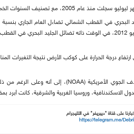
سنوات الخمس الأخيرة كأكثر خمس سنوات ساخنة".
تفاع درجة الحرارة على كوكب الأرض نتيجة التغيرات المنا
ولفت تقرير الإدارة الوطنية للمحيطات والغلاف الجوي
سكندنافية، وروسيا الغربية والشرقية، كانت أبرد بمقدار 2.7 درجة عن المت
خبارنا على قناة "ديبريفر" في التليجرام
https://telegram.me/Debr