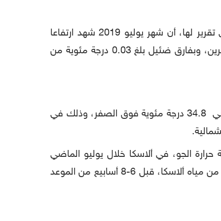
وذكرت الإدارة الأمريكية المهتمة بشؤون علم المحيطات والطقس والمناخ المتعلق بالغلاف الجوي، في تقرير لها، أن شهر يوليو 2019 شهد ارتفاعا
في درجة الحرارة بمقدار 0.95 درجة مئوية مقارنة بمتوسط أعلى رقم مسجل للشهر ذاته في القرن العشرين، وبفارق ضئيل بلغ 0.03 درجة مئوية من
فيما أعلنت الإدارة ذاتها، أمس الأحد، عن تسجيل أعلى درجات الحرارة في التاريخ في القطب الشمالي، هي 34.8 درجة مئوية فوق الصفر، وذلك في
 حرارة الجو، في ألاسكا خلال يوليو الماضي
أيضاً، ما تسبب في نشوب حرائق في الغابات وموت جماعي لسمك السلمون، واختفاء الطبقة الجليدية من مياه ألاسكا، قبل 6-8 أسابيع من الموعد