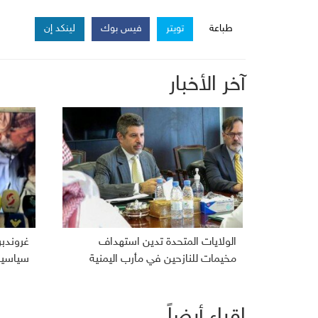
طباعة
تويتر
فيس بوك
لينكد إن
آخر الأخبار
الولايات المتحدة تدين استهداف
غروندب
مخيمات للنازحين في مأرب اليمنية
سياسية 
إقراء أيضاً