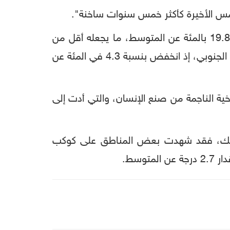
وأوضحت الإدارة الأمريكية المختصة، أن الجليد البحري في القطب الشمالي تضاءل العام الجاري بنسبة 19.8 بالمئة عن المتوسط، ما يجعله أقل من
المستويات التاريخية السابقة المسجلة في يوليو 2012، في الوقت ذاته تضائل الجليد البحري في القطب الجنوبي، إذ انخفض بنسبة 4.3 في المئة عن
خية الناجمة من صنع الإنسان، والتي أدت إلى
 الأمريكية (NOAA)، إلى أنه وعلى الرغم من ذلك، فقد شهدت بعض المناطق على كوكب
وسط.