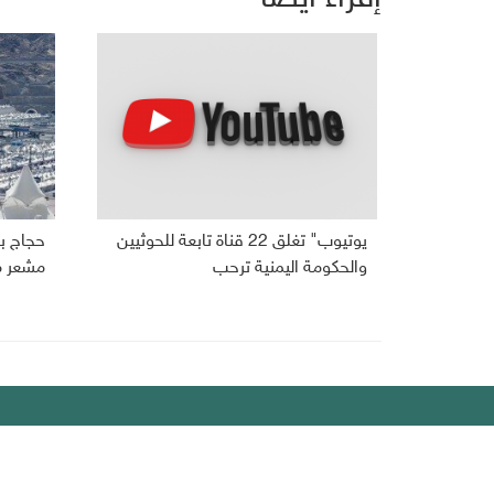
يوتيوب" تغلق 22 قناة تابعة للحوثيين
حجاج بي
والحكومة اليمنية ترحب
مشعر م
ديبريفر