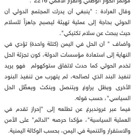
مؤتمر الحوار الوطني والقرار الأممي 2216".
وقال العرادة : "ينبغي أن يدرك المجتمع الدولي أن
الحوثي بحاجة إلى عملية تهيئة ليصبح جاهزاً للسلام
حيث يبحث عن سلام تكتيكي".
وأضاف " أن الحل في اليمن (كتلة واحدة) تؤدي في
النهاية إلى استعادة مؤسسات الدولة، كون تجزئة الحل
تخدم الحوثي كما حدث لاتفاق ستوكهولم فهو يريد
تنفيذ البند الذي لصالحه، ثم يتهرب من تنفيذ البنود
الأخرى ويظل يراوغ ويتنصل وينكث ويعطِّل الحل
السياسي"، حسب قوله.
فيما عبر غروندبرغ عن تطلعه إلى "إحراز تقدم في
العملية السياسية"، مؤكدا حرصه "الدائم" على الأمن
والاستقرار والتنمية في اليمن، بحسب الوكالة اليمنية.