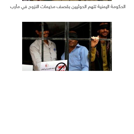
الحكومة اليمنية تتهم الحوثيين بقصف مخيمات النزوح في مأرب
دعوات دولية للكشف عن مصير آلاف المفقودين في اليمن