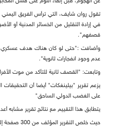
عن الهجوم، قبل إلقاء اللوم على فشل المخابر
تقول روان شايف، التي ترأس الفريق اليمني 
في إرادة التقليل من الخسائر المدنية أو الأ
قصفهم".
وأضافت :"حتى لو كان هناك هدف عسكري في ه
عدم وجود انفجارات ثانوية".
وتابعت: "القصف ثانية للتأكد من موت الأفر
يزعم تقرير "بيلينغكات" أيضا أن التحقيقات ال
على الغضب الدولي الساحق"
يتطابق هذا التقييم مع نتائج تقرير مشابه أ
حيث خلص الت