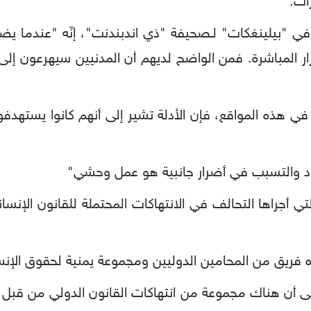
ات.
في "بيلينغكات" لـصحيفة "ذي اندبندنت"، إنّه "عندما يض
ضرار المباشرة. فمن الواضح لديهم أن المدنيين سيهرعون إلى
ذه المواقع، فإن الأدلة تشير إلى أنهم كانوا يستهدف
اد والتسبب في أضرار جانبية هو عمل وحشي"
تي أجراها التحالف في الانتهاكات المحتملة للقانون الإنسان
عده فريق من المحامين الدوليين ومجموعة يمنية لحقوق ا
قرير المؤلف من 300 صفحة إلى أن هناك مجموعة من انتهاكات القانون الد