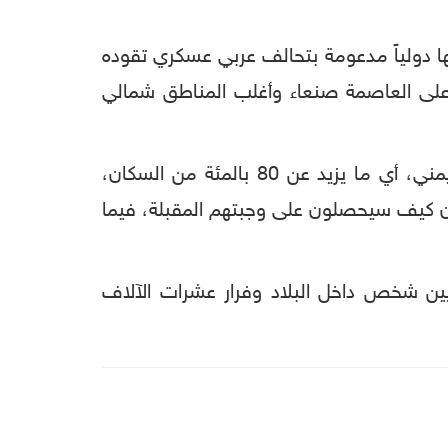
ا دولياً مدعومة بتحالف عربي عسكري تقوده
ودية، وجماعة الحوثيين (أنصار الله) المدعومة من إيران والتي ما تزال تسيطر منذ سبتمبر 2014 على العاصمة صنعاء وأغلب المناطق شمالي
وتصف الأمم المتحدة الأزمة الإنسانية في اليمن بـ"الأسوأ في العالم"، وتؤكد أن أكثر من 24 مليون يمني، أي ما يزيد عن 80 بالمئة من السكان،
اية العاجلة، بمن فيهم 8.4 ملايين شخص لا يعرفون كيف سيحصلون على وجبتهم المقبلة، فيما
 وتشريد ثلاثة ملايين شخص داخل البلاد وفرار عشرات الآلاف