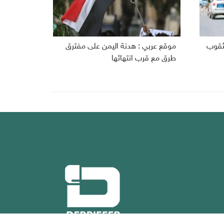
مثقوب
موقع عربي : هدنة اليمن على مفترق
طرق مع قرب انتهائها