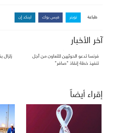
طباعة
تويتر
فيس بوك
لينكد إن
آخر الأخبار
فرنسا تدعو الحوثيين للتعاون من أجل
زلزال بقوة 5.9 درجات ي
تنفيذ خطة إنقاذ "صافر"
إقراء أيضاً