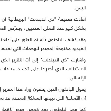
اليمن.
أفادت صحيفة "ذي اندبندنت" البريطانية أن هذ
بشكل كبير عدد القتلى المدنيين، ويعرّض المن
وقد كشف الباحثون بأنه تم العثور على أدلة
الفيديو مفتوحة المصدر للهجمات التي نفذها 
وأشارت "ذي اندبندنت" إلى أنّ التقرير الذ
الاستئناف الذي أجبرها على تجميد مبيعات ا
الإنساني.
يقول الباحثون الذين يقفون وراء هذا التقري
أن الأسلحة التي تبيعها المملكة المتحدة قد
كما وجد الباحثون، بعد فحص صور الأقمار ا