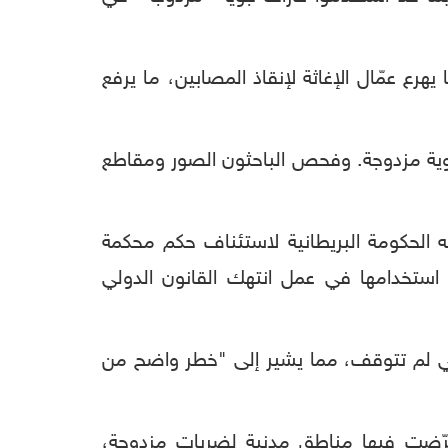
رع عمّال الإغاثة لإنقاذ المصابين، ما يرفع
جوية مزدوجة. وفحص الباحثون الصور ومقاطع
ه الحكومة البريطانية لاستئناف حكم محكمة
م استخدامها في عمل انتهك القانون الدولي
ساني لم تتوقف، مما يشير إلى "خطر واضح من
تعرّضت فيها مناطق مدنية لضربات مزدوجة،