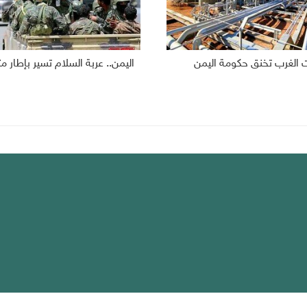
 الغرب تخنق حكومة اليمن
اليمن.. عربة السلام تسير بإطار 
يك