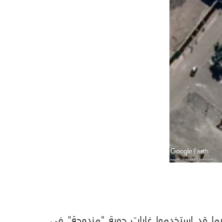
بما قد استخدموا غارات جوية "مزدوجة" في