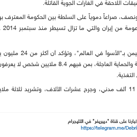
قات اللاحقة في الغارات الجوية القاتلة.
ف، صراعاً دموياً على السلطة بين الحكومة المعترف به
السع
بحاجة إلى شكل من أشكال المساعدة الإنسانية والحم
لتغذية.
وأسفر الصراع في اليمن عن مقتل أكثر من 11 ألف مدني، وجرح عشرات الآلاف،
خبارنا على قناة "ديبريفر" في التليجرام
https://telegram.me/Debr