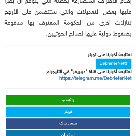
إقناع الأطراف المتصارعة بخطته التي يتوقع أن يطرأ
عليها بعض التعديلات والتي ستتضمن على الأرجح
تنازلات أخرى من الحكومة المعترف بها مدفوعة
بضغوط دولية عليها لصالح الحوثيين.
لمتابعة أخبارنا على تويتر
@DebrieferNet
لمتابعة أخبارنا على قناة "ديبريفر" في التليجرام
https://telegram.me/DebrieferNet
واتساب
تويتر
فيس بوك
لينكد إن