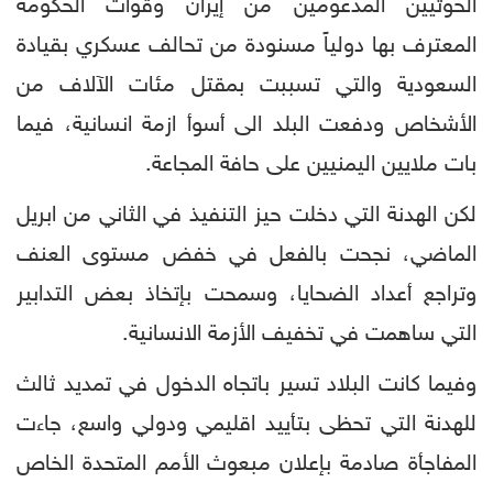
الحوثيين المدعومين من إيران وقوات الحكومة
المعترف بها دولياً مسنودة من تحالف عسكري بقيادة
السعودية والتي تسببت بمقتل مئات الآلاف من
الأشخاص ودفعت البلد الى أسوأ ازمة انسانية، فيما
بات ملايين اليمنيين على حافة المجاعة.
لكن الهدنة التي دخلت حيز التنفيذ في الثاني من ابريل
الماضي، نجحت بالفعل في خفض مستوى العنف
وتراجع أعداد الضحايا، وسمحت بإتخاذ بعض التدابير
التي ساهمت في تخفيف الأزمة الانسانية.
وفيما كانت البلاد تسير باتجاه الدخول في تمديد ثالث
للهدنة التي تحظى بتأييد اقليمي ودولي واسع، جاءت
المفاجأة صادمة بإعلان مبعوث الأمم المتحدة الخاص