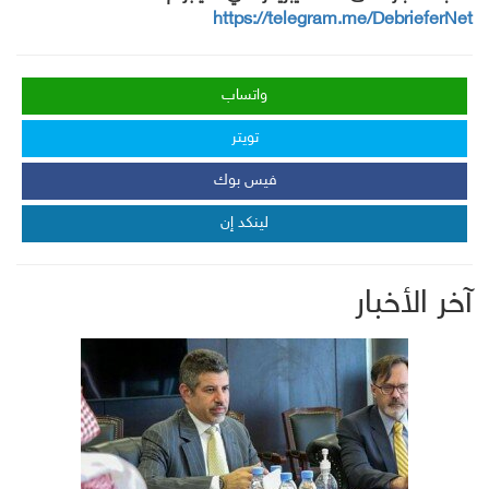
https://telegram.me/DebrieferNet
واتساب
تويتر
فيس بوك
لينكد إن
آخر الأخبار