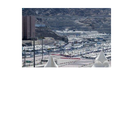
حجاج بيت الله الحرام يتوافدون إلى مشعر منى لقضاء يوم التروية