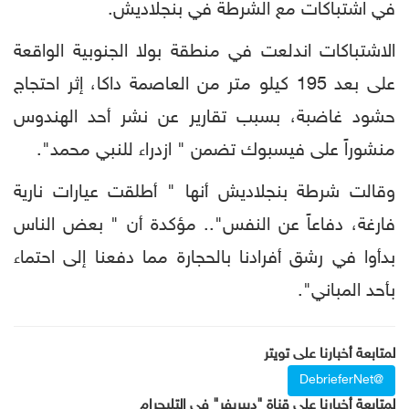
في اشتباكات مع الشرطة في بنجلاديش.
الاشتباكات اندلعت في منطقة بولا الجنوبية الواقعة
على بعد 195 كيلو متر من العاصمة داكا، إثر احتجاج
حشود غاضبة، بسبب تقارير عن نشر أحد الهندوس
منشوراً على فيسبوك تضمن " ازدراء للنبي محمد".
وقالت شرطة بنجلاديش أنها " أطلقت عيارات نارية
فارغة، دفاعاً عن النفس".. مؤكدة أن " بعض الناس
بدأوا في رشق أفرادنا بالحجارة مما دفعنا إلى احتماء
بأحد المباني".
لمتابعة أخبارنا على تويتر
@DebrieferNet
لمتابعة أخبارنا على قناة "ديبريفر" في التليجرام