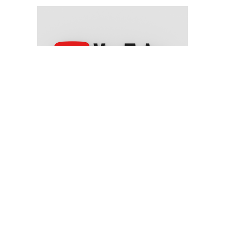
يوتيوب" تغلق 22 قناة تابعة للحوثيين والحكومة اليمنية ترحب