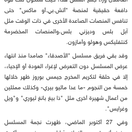
العاملان وراء جمع الشمل هذا، حيث ستكون تلك قوة
دافعة حقيقية لمنصة "أتش.بي.أو ماكس" حتى
تنافس المنصات الصاعدة الأخرى في ذات الوقت مثل
آبل بلس وديزني بلس،والمنصات المخضرمة
كنتفليكس وهولو وأمازون.
وقد بقي فريق مسلسل "الأصدقاء" صامدا منذ انتهاء
عرض المسلسل دون التعرض لإغراء العودة أو الإحياء،
إلا في حلقة لتكريم المخرج جيمس بوروز ظهر خلالها
خمسة من النجوم -ما عدا ماثيو بيري- وكذلك ممثلين
من أعمال شهيرة أخرى مثل "ذا بيغ بانغ ثيوري" و"ويل
وغرايس".
وفي 27 أكتوبر الماضي، ظهرت نجمة المسلسل