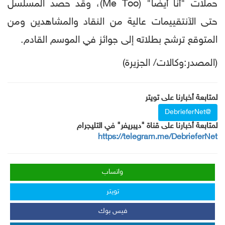
حملات "أنا أيضا" (Me Too)، وقد حصد المسلسل
حتى الآنتقييمات عالية من النقاد والمشاهدين ومن
المتوقع ترشح بطلاته إلى جوائز في الموسم القادم.
(المصدر:وكالات/ الجزيرة)
لمتابعة أخبارنا على تويتر
@DebrieferNet
لمتابعة أخبارنا على قناة "ديبريفر" في التليجرام
https://telegram.me/DebrieferNet
واتساب
تويتر
فيس بوك