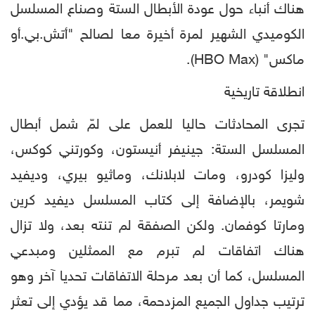
هناك أنباء حول عودة الأبطال الستة وصناع المسلسل
الكوميدي الشهير لمرة أخيرة معا لصالح "أتش.بي.أو
ماكس" (HBO Max).
انطلاقة تاريخية
تجرى المحادثات حاليا للعمل على لمّ شمل أبطال
المسلسل الستة: جينيفر أنيستون، وكورتني كوكس،
وليزا كودرو، ومات لابلانك، وماثيو بيري، وديفيد
شويمر، بالإضافة إلى كتاب المسلسل ديفيد كرين
ومارتا كوفمان. ولكن الصفقة لم تنته بعد، ولا تزال
هناك اتفاقات لم تبرم مع الممثلين ومبدعي
المسلسل، كما أن بعد مرحلة الاتفاقات تحديا آخر وهو
ترتيب جداول الجميع المزدحمة، مما قد يؤدي إلى تعثر