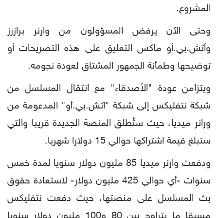
المشروع.
وحتى الآن يرفض المسؤولون من وارنر برازرز
وأتش.بي.أو ماكس التعليق على هذه التصريحات أو
توضيحها وطمأنة الجمهور المشتاق لعودة نجومه.
ويتزامن عودة "الأصدقاء" مع انتقال المسلسل من
شبكة نتفليكس إلى شبكة "أتش.بي.أو" المدعومة من
ورانر ميديا، حيث ستُطلق المنصة الجديدة قريبا والتي
ستبلغ قيمة اشتراكها حوالي 15 دولارا شهريا.
ودفعت وارنر ميديا 85 مليون دولار سنويا لمدة خمس
سنوات -أي حوالي 425 مليون دولار- لاستعادة حقوق
بث المسلسل على منصتها، حيث دفعت نتفليكس
مسبقا ما يتراوح بين 80 و100 مليون دولار سنويا