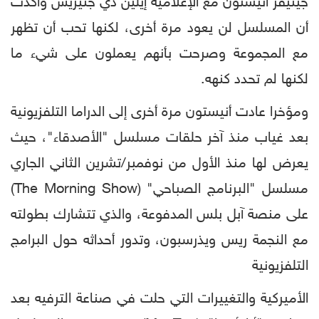
جينيفر أنيستون مع الإعلامية إيلين دي جنيريس وأكدت
أن المسلسل لن يعود مرة أخرى، لكنها تحب أن تظهر
مع المجموعة وصرحت بأنهم يعملون على شيء ما
لكنها لم تحدد كنهه.
ومؤخرا عادت أنيستون مرة أخرى إلى الدراما التلفزيونية
بعد غياب منذ آخر حلقات مسلسل "الأصدقاء"، حيث
يعرض لها منذ الأول من نوفمبر/تشرين الثاني الجاري
مسلسل "البرنامج الصباحي" (The Morning Show)
على منصة آبل بلس المدفوعة، والذي تتشارك بطولته
مع النجمة ريس ويذرسبون، وتدور أحداثه حول البرامج
التلفزيونية
الأميركية والتغييرات التي حلت في صناعة الترفيه بعد