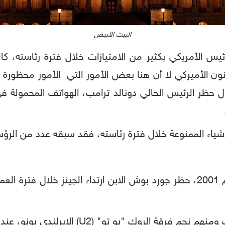
البيت الآبيض
ئيس الأمريكي بكثير من الامتيازات خلال فترة رئاسته، 
انون الأميركي لا أن هنا بعض الأمور التي الأمور محظورة
 حظر الرئيس الحالي دونالد ترامب، الهواتف المحمولة في
ياء الممنوعة خلال فترة رئاسته، فقد سبقه عدد من الرؤسا
بعد 6 أيام من توليه منصب الرئاسة في عام 2001، حظر جورد بوش الابن ارتدا
U2) الإيرلندي بونو، عندما زار البيت الأبيض عام 2005.