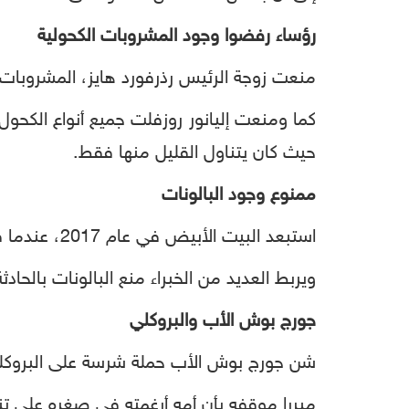
رؤساء رفضوا وجود المشروبات الكحولية
منعت زوجة الرئيس رذرفورد هايز، المشروبات الكحولية
كما ومنعت إليانور روزفلت جميع أنواع الكحول
حيث كان يتناول القليل منها فقط.
ممنوع وجود البالونات
استبعد البيت الأبيض في عام 2017، عندما فتح أبوابه للزائرين عددا من الأشياء ومنها الألعاب النارية والسكاكين والبالونات.
ويربط العديد من الخبراء منع البالونات بالحادثة التي وقعت عام 2016، عندما وقعت عدة بالونات عل
جورج بوش الأب والبروكلي
شن جورج بوش الأب حملة شرسة على البروكلي 
مبررا موقفه بأن أمه أرغمته في صغره على تناو