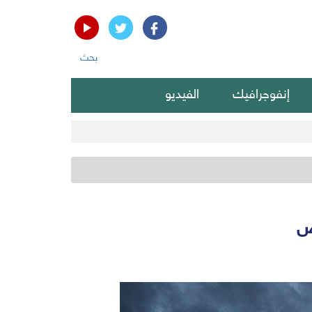
بحث
إنفوجرافيك
الفيديو
يض