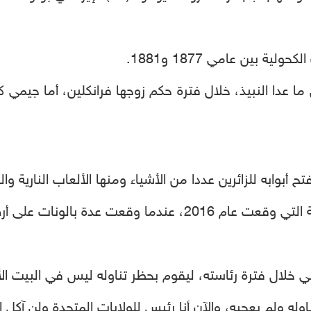
 بين عامي 1877 و1881.
 ما عدا النبيذ، خلال فترة حكم زوجها فرانكلين، أما جيمي 
ى أرض البيت الأبيض مسببة ذعرا أمنيا.
خلال فترة رئاسته، ليقوم بحظر تناوله ليس في البيت ال
له ولم يعجبه، والآن أنا رئيس للولايات المتحدة ولن آكل ا