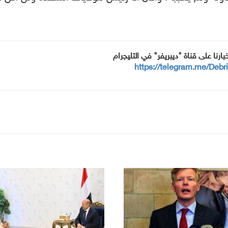
خبارنا على قناة "ديبريفر" في التليجرام
https://telegram.me/Debr