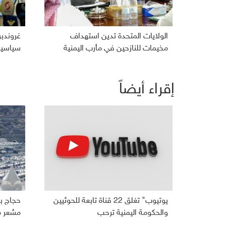
الولايات المتحدة تدين استهداف
غروندب
مخيمات للنازحين في مأرب اليمنية
سياسية 
إقراء أيضاً
يوتيوب" تغلق 22 قناة تابعة للحوثيين
حجاج بي
والحكومة اليمنية ترحب
مشعر م