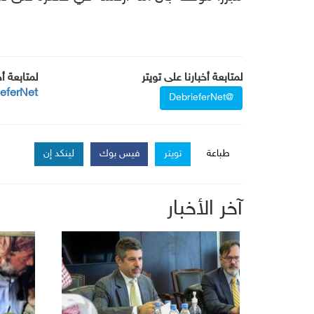
لمتابعة أخبارنا على تويتر
لمتابعة أ
ieferNet
@DebrieferNet
طباعة
تويتر
فيس بوك
لينكد إن
آخر الأخبار