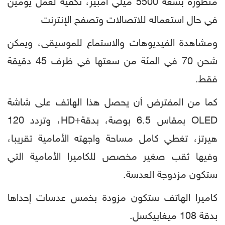
متطورة بسعة 5500 ميلي أمبير، تكفيه لعمل يومين
في حال استعماله للاتصالات وتصفح الإنترنت
ومشاهدة الفيديوهات والاستماع للموسيقى، ويمكن
شحن 70 في المئة من سعتها في ظرف 45 دقيقة
فقط.
كما من المفترض أن يحصل هذا الهاتف على شاشة
OLED بمقاس 6.5 بوصة، بدقة+HD، وتردد 120
هيرتز، تغطي كامل مساحة واجهته الأمامية تقريبا،
وفيها ثقب صغير مخصص للكاميرا الأمامية التي
ستكون مزدوجة العدسة.
كاميرا الهاتف ستكون مزودة بخمس عدسات إحداها
بدقة 108 ميغابيكسل.