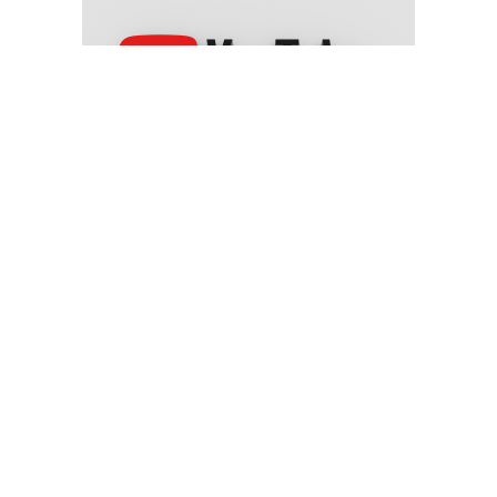
يوتيوب" تغلق 22 قناة تابعة للحوثيين والحكومة اليمنية ترحب