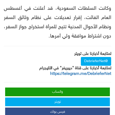
وكانت السلطات السعودية، قد أعلنت في أغسطس
العام الفائت، إقرار تعديلات على نظام وثائق السفر
ونظام الأحوال المدنية تتيح للمرأة استخراج جواز السفر،
دون اشتراط موافقة ولي أمرها.
لمتابعة أخبارنا على تويتر
@DebrieferNet
لمتابعة أخبارنا على قناة "ديبريفر" في التليجرام
https://telegram.me/DebrieferNet
واتساب
تويتر
فيس بوك