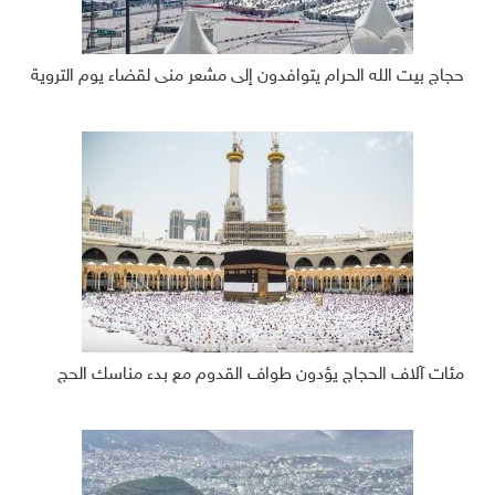
حجاج بيت الله الحرام يتوافدون إلى مشعر منى لقضاء يوم التروية
مئات آلاف الحجاج يؤدون طواف القدوم مع بدء مناسك الحج