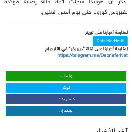
يذكر ان هولندا سجلت 321 حالة إصابة مؤكدة
بفيروس كورونا حتى يوم أمس الاثنين.
لمتابعة أخبارنا على تويتر
@DebrieferNet
لمتابعة أخبارنا على قناة "ديبريفر" في التليجرام
https://telegram.me/DebrieferNet
واتساب
تويتر
فيس بوك
لينكد إن