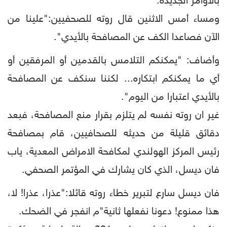
بالأوامر الجديدة.
ومساء أمس الاثنين قال روته للصحفيين:"علينا من
الآن فصاعدا الكف عن المصافحة بالأيدي".
وأضاف: "يمكنكم التلامس بالقدمين أو المرفقين أو
أي ما يمكنكم ابتكاره... لكننا سنكف عن المصافحة
بالأيدي اعتبارا من اليوم".
غير ان روته نفسه لم يتلزم بقرار منع المصافحة، فبعد
دقائق قليلة من حديثه للصحافيين، قام بمصافحة
رئيس المركز الهولندي لمكافحة الامراض المعدية، ياب
فان ديسل، الذي كان يشارك في المؤتمر الصحفي.
فان ديسل سارع لتبرير خطاء روته قائلا:"عذرا، عذرا! لا،
هذا ممنوع! دعونا نفعلها ثانية"م انفجر في الضحك.