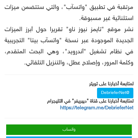
مرتقبة في تطبيق "واتسآب"، والتي ستتضمن ميزات
استثنائية غير مسبوقة.
نشر موقع "تايمز نيوز ناو" تقريرا حول أبرز الميزات
الجديدة الموجودة عبر نسخة "واتسآب بيتا" التجريبية
في نظام تشغيل "أندرويد"، وهي البحث المتقدم،
وكلمة المرور، وإصلاح عطل، والتنزيل التلقائي.
لمتابعة أخبارنا على تويتر
@DebrieferNet
لمتابعة أخبارنا على قناة "ديبريفر" في التليجرام
https://telegram.me/DebrieferNet
واتساب