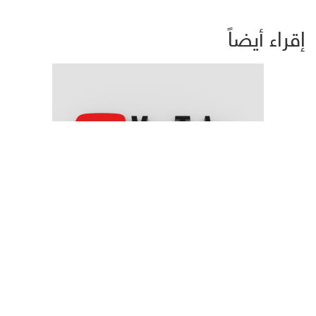
إقراء أيضاً
يوتيوب" تغلق 22 قناة تابعة للحوثيين والحكومة اليمنية ترحب