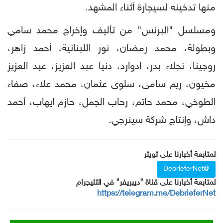
منها تدخينه لسيجارة أثناء المشهد.
ومسلسل "البرنس" من تأليف وإخراج محمد سامي
وبطولة، محمد رمضان، نور اللبنانية، أحمد زاهر،
روجينا، نجلاء بدر، ادوارد، دنيا عبد العزيز، عبد العزيز
مخيون، ريم سامى، سلوى عثمان، محمد علاء، صفاء
الطوخي، محمد حاتم، رحاب الجمل، حازم ايهاب، أحمد
داش، وإنتاج شركة سينرجي.
لمتابعة أخبارنا على تويتر
@DebrieferNet
لمتابعة أخبارنا على قناة "ديبريفر" في التليجرام
https://telegram.me/DebrieferNet