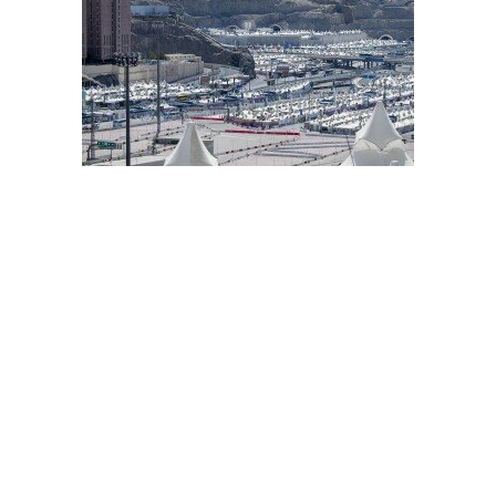
حجاج بيت الله الحرام يتوافدون إلى مشعر منى لقضاء يوم التروية
مئات آلاف الحجاج يؤدون طواف القدوم مع بدء مناسك الحج