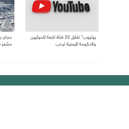
يوتيوب" تغلق 22 قناة تابعة للحوثيين
حجاج بي
والحكومة اليمنية ترحب
مشعر م
ديبريفر
الرئيسية
رياضة
من نحن
إقتصاد
أخبار اليمن
منوعات