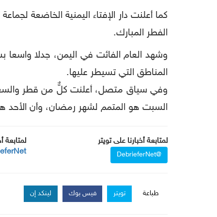
كما أعلنت دار الإفتاء اليمنية الخاضعة لجماعة
الفطر المبارك.
وشهد العام الفائت في اليمن، جدلا واسعا 
المناطق التي تسيطر عليها.
وفي سياق متصل، أعلنت كلٌّ من قطر والسعود
السبت هو المتمم لشهر رمضان، وأن الأحد هو 
لمتابعة أخبارنا على تويتر
لمتابعة أ
ieferNet
@DebrieferNet
طباعة
تويتر
فيس بوك
لينكد إن