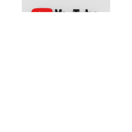
يوتيوب" تغلق 22 قناة تابعة للحوثيين والحكومة اليمنية ترحب
حجاج بيت الله الحرام يتوافدون إلى مشعر منى لقضاء يوم التروية