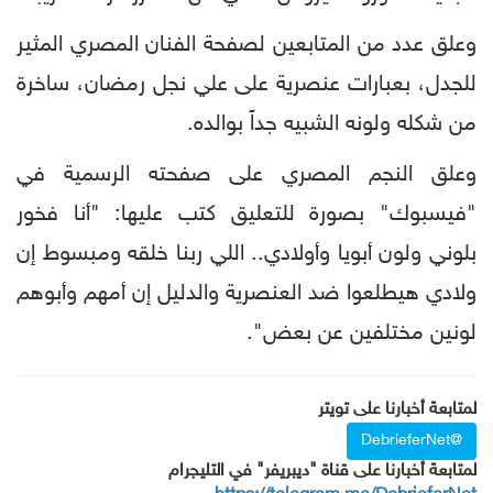
وعلق عدد من المتابعين لصفحة الفنان المصري المثير
للجدل، بعبارات عنصرية على علي نجل رمضان، ساخرة
من شكله ولونه الشبيه جداً بوالده.
وعلق النجم المصري على صفحته الرسمية في
"فيسبوك" بصورة للتعليق كتب عليها: "أنا فخور
بلوني ولون أبويا وأولادي.. اللي ربنا خلقه ومبسوط إن
ولادي هيطلعوا ضد العنصرية والدليل إن أمهم ‏وأبوهم
لونين مختلفين عن بعض".‏
لمتابعة أخبارنا على تويتر
@DebrieferNet
لمتابعة أخبارنا على قناة "ديبريفر" في التليجرام