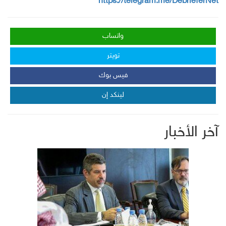
https://telegram.me/DebrieferNet
واتساب
تويتر
فيس بوك
لينكد إن
آخر الأخبار