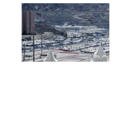
حجاج بيت الله الحرام يتوافدون إلى مشعر منى لقضاء يوم التروية