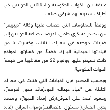
عنيفة بين القوات الحكومية والمقاتلين الحوثيين في
أطراف مديرية نهم شرقي صنعاء.
ووفقاً للمعلومات التي حصلت عليها وكالة "ديبريفر"
من مصدر عسكري خاص، تعرضت جماعة الحوثيين إلى
ضربات موجعة في معارك الثلاثاء، وخسرت 5 من
قياداتها الميدانية البارزة، فضلاً عن خسارتها لمواقع
كانت تسيطر عليها ووقوع 22 من مقاتليها في قبضة
القوات الحكومية.
وبحسب المصدر فإن القيادات التي قتلت في معارك
الثلاثاء هي "عباد عبدالله الجود(قائد محور الفرضة)،
وحمود أحمد علي الحوثي(ركن إمداد الجبهة)، ومحمد
يحيى الحملي( مسئول الاتصالات)،ومران المراني (قائد