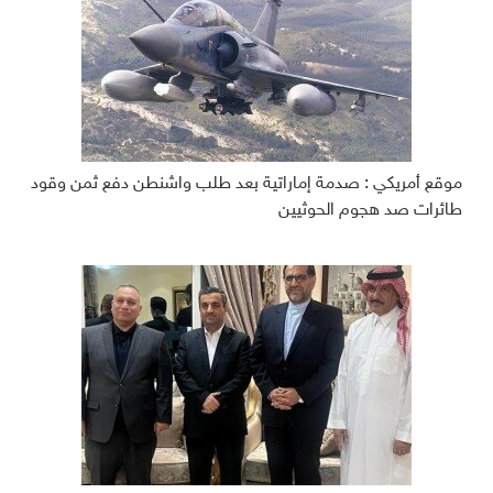
موقع أمريكي : صدمة إماراتية بعد طلب واشنطن دفع ثمن وقود
طائرات صد هجوم الحوثيين