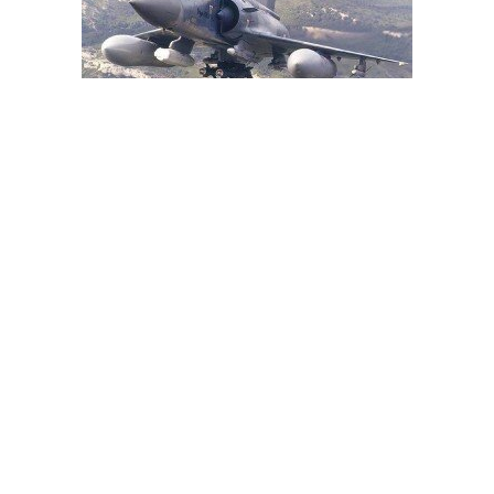
موقع أمريكي : صدمة إماراتية بعد طلب واشنطن دفع ثمن وقود
طائرات صد هجوم الحوثيين
سفراء العراق والسعودية وإيران وسوريا يلتقون في سلطنة عمان