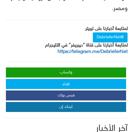
ومصر.
لمتابعة أخبارنا على تويتر
@DebrieferNet
لمتابعة أخبارنا على قناة "ديبريفر" في التليجرام
https://telegram.me/DebrieferNet
واتساب
تويتر
فيس بوك
لينكد إن
آخر الأخبار