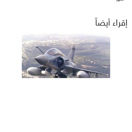
إقراء أيضاً
موقع أمريكي : صدمة إماراتية بعد طلب واشنطن دفع ثمن وقود
طائرات صد هجوم الحوثيين