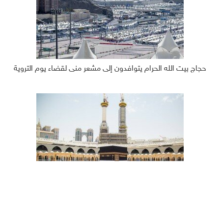
حجاج بيت الله الحرام يتوافدون إلى مشعر منى لقضاء يوم التروية
مئات آلاف الحجاج يؤدون طواف القدوم مع بدء مناسك الحج