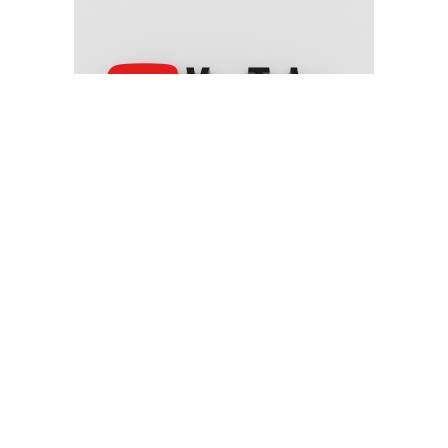
يوتيوب" تغلق 22 قناة تابعة للحوثيين والحكومة اليمنية ترحب