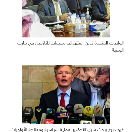
الولايات المتحدة تدين استهداف مخيمات للنازحين في مأرب
اليمنية
غروندبرغ يبحث سبل التحضير لعملية سياسية ومعالجة الأولويات