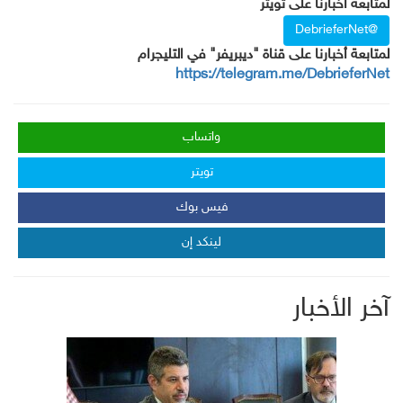
لمتابعة أخبارنا على تويتر
@DebrieferNet
لمتابعة أخبارنا على قناة "ديبريفر" في التليجرام
https://telegram.me/DebrieferNet
واتساب
تويتر
فيس بوك
لينكد إن
آخر الأخبار