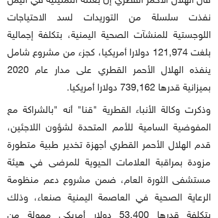
قال الهلال الأحمر القطري إن بعثته التمثيلية في اليمن
نفذت سلسلة من التوريدات لسد الاحتياجات
اللوجستية للمنشآت الصحية اليمنية، بتكلفة إجمالية
بلغت 121,974 دولارا أمريكيا، كجزء من مشروع شامل
ينفذه الهلال الأحمر القطري على مدار عام 2020
بميزانية قدرها 739,162 دولارا أمريكيا.
وذكرت وكالة الأنباء القطرية "قنا" أنه "بالشراكة مع
المفوضية السامية للأمم المتحدة لشؤون اللاجئين،
قدم الهلال الأحمر القطري أجهزة تخدير طبية متطورة
مزودة بمراقبة العلامات الحيوية للمرضى في هيئة
مستشفى الثورة العام، ضمن مشروع دعم منظومة
الرعاية الصحية في العاصمة اليمنية صنعاء، وذلك
بتكلفة قدرها 53,400 دولار أمريكي ممولة من