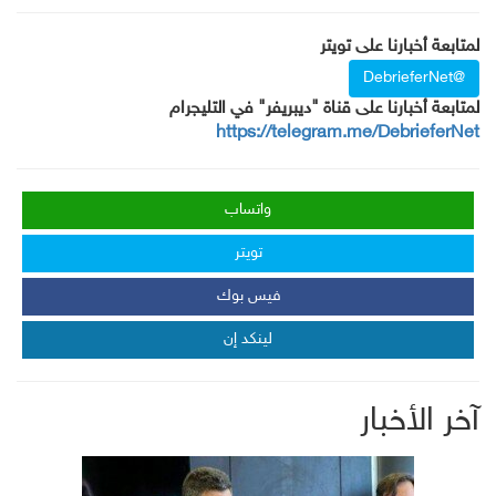
لمتابعة أخبارنا على تويتر
@DebrieferNet
لمتابعة أخبارنا على قناة "ديبريفر" في التليجرام
https://telegram.me/DebrieferNet
واتساب
تويتر
فيس بوك
لينكد إن
آخر الأخبار