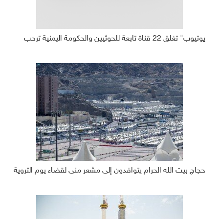
يوتيوب" تغلق 22 قناة تابعة للحوثيين والحكومة اليمنية ترحب
حجاج بيت الله الحرام يتوافدون إلى مشعر منى لقضاء يوم التروية