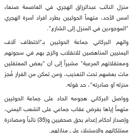
منزل النائب عبدالرزاق الهجري في العاصمة صنعاء
أمس الأحد، متهماً الحوثيين بطرد أفراد أسرة الهجري
"الموجودين في المنزل إلى الشارع".
واتهم البركاني جماعة الحوثيين بـ"اختطاف آلاف
اليمنيين المناهضين للانقلاب والزج بهم في سجونهم
ومعتقلاتهم المرعبة" مشيراً إلى أن "بعض المعتقلين
مات بعضهم تحت التعذيب، ومن تمكن من الفرار فُجرَ
منزله أو صادرته"، حد قوله.
وواصل البركاني هجومه الحاد على جماعة الحوثيين
متهماً إياها بفرض عقاب جماعي على الشعب اليمني،
وإصدار أحكام إعدام بحق صحفيين و(35) نائباً ومصادرة
ممتلكاتهم والاستيلاء على منازلهم.