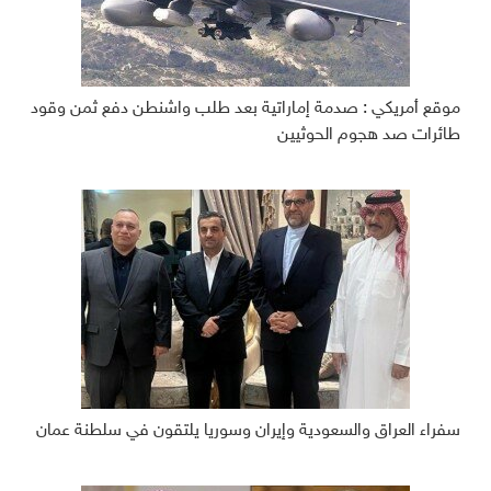
موقع أمريكي : صدمة إماراتية بعد طلب واشنطن دفع ثمن وقود
طائرات صد هجوم الحوثيين
سفراء العراق والسعودية وإيران وسوريا يلتقون في سلطنة عمان