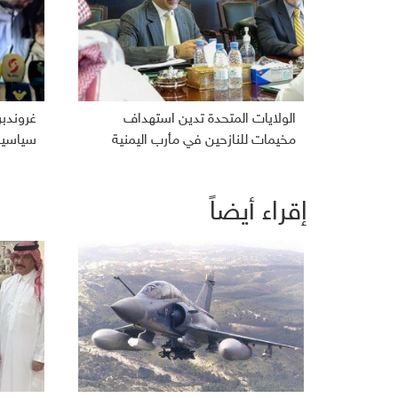
الولايات المتحدة تدين استهداف
غروندب
مخيمات للنازحين في مأرب اليمنية
سياسية 
إقراء أيضاً