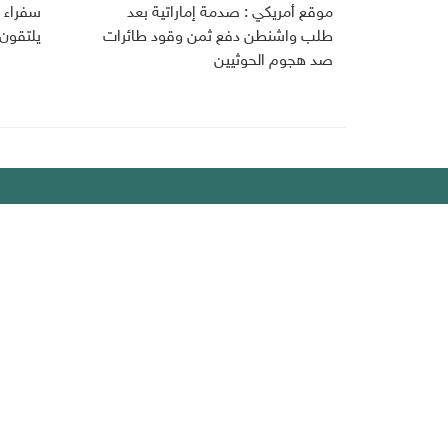
موقع أمريكي : صدمة إماراتية بعد
سفراء ا
طلب واشنطن دفع ثمن وقود طائرات
يلتقون
صد هجوم الحوثيين
ديبريفر
الرئيسية
رياضة
من نحن
إقتصاد
أخبار اليمن
منوعات
عربي دولي
إنفوجراف
تقارير
سياسة ا