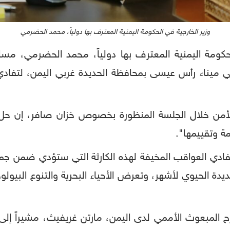
وزير الخارجية في الحكومة اليمنية المعترف بها دولياً، محمد الحضرمي
لحكومة اليمنية المعترف بها دولياً، محمد الحضرمي، مساء 
ي ميناء رأس عيسى بمحافظة الحديدة غربي اليمن، لتفادي ا
أمن خلال الجلسة المنظورة بخصوص خزان صافر، إن حل "ال
مة وتقييمها".
ادي العواقب المخيفة لهذه الكارثة التي ستؤدي ضمن جمل
لحديدة الحيوي لأشهر، وتعرض الأحياء البحرية والتنوع البي
رح المبعوث الأممي لدى اليمن، مارتن غريفيث، مشيراً إلى