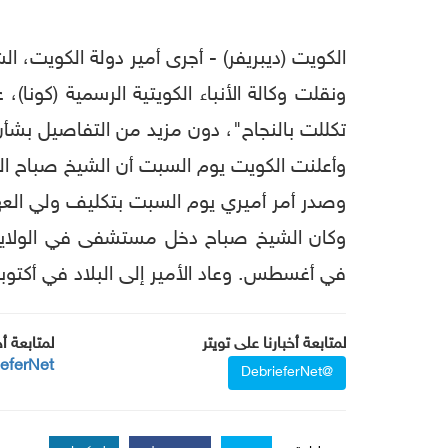
الكويت (ديبريفر) - أجرى أمير دولة الكويت، الشيخ صباح الأحمد الصباح (91 عاما)، 
ونقلت وكالة الأنباء الكويتية الرسمية (كونا)
تكللت بالنجاح"، دون مزيد من التفاصيل بشأن 
وأعلنت الكويت يوم السبت أن الشيخ صباح الذي يحكم الكويت منذ عام 
وصدر أمر أميري يوم السبت بتكليف ولي الع
وكان الشيخ صباح دخل مستشفى في الولايات
في أغسطس. وعاد الأمير إلى البلاد في أكتوبر
لمتابعة أخبارنا على تويتر
لمتابعة أ
ieferNet
@DebrieferNet