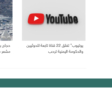
يوتيوب" تغلق 22 قناة تابعة للحوثيين
حجاج بي
والحكومة اليمنية ترحب
مشعر م
ديبريفر
الرئيسية
رياضة