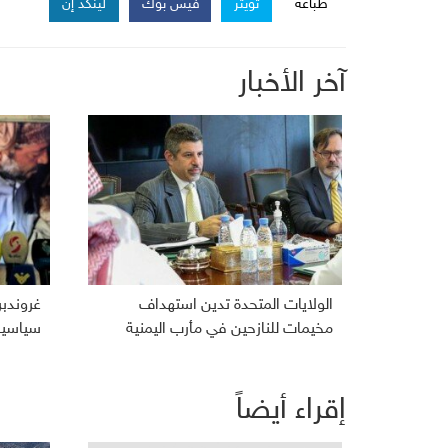
طباعة
تويتر
فيس بوك
لينكد إن
آخر الأخبار
الولايات المتحدة تدين استهداف
غروندب
مخيمات للنازحين في مأرب اليمنية
سياسية 
إقراء أيضاً