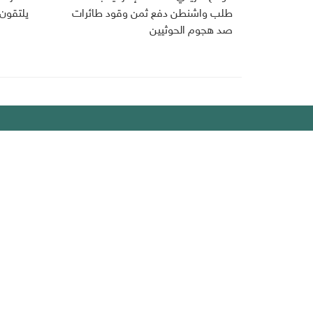
طلب واشنطن دفع ثمن وقود طائرات
يلتقون
صد هجوم الحوثيين
ديبريفر
الرئيسية
رياضة
من نحن
إقتصاد
أخبار اليمن
منوعات
عربي دولي
إنفوجراف
تقارير
سياسة ا
صحافة
إتصل بنا