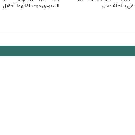
 في سلطنة عمان
السعودي موعد لقائهما المقبل
يك
لخصوصية