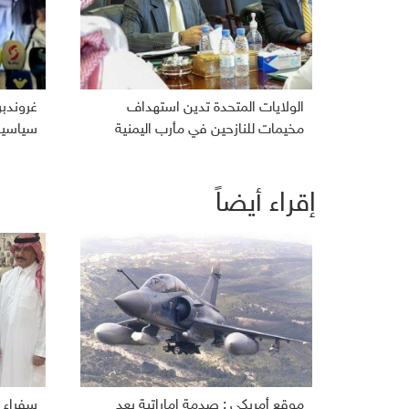
الولايات المتحدة تدين استهداف
غروندب
مخيمات للنازحين في مأرب اليمنية
سياسية 
إقراء أيضاً
موقع أمريكي : صدمة إماراتية بعد
سفراء ا