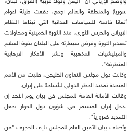
وأوضح الإرياني أن "اليمن ودولا عربية (العراق، لبنان،
سوريا) والمنطقة والعالم أجمع، دفعت طيلة أعوام
أثمانا فادحة للسياسات العدائية التي تبناها النظام
الإيراني والحرس الثوري، منذ الثورة الخمينية ومحاولات
تصدير الثورة وفرض سيطرته على البلدان بقوة السلاح
والميليشيات المذهبية ونشر الأفكار الإرهابية
المتطرفة".
وكانت دول مجلس التعاون الخلیجي، طلبت من الأمم
المتحدة تمديد الحظر الدولي للأسلحة على إيران.
وقالت الأمانة العامة للمجلس في بيان يوم الأحد إن
تدخل إيران المستمر في شؤون دول الجوار يجعل
التمديد ضرورياً".
وأضاف بيان الأمين العام للمجلس نايف الحجرف "من