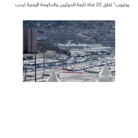
يوتيوب" تغلق 22 قناة تابعة للحوثيين والحكومة اليمنية ترحب
حجاج بيت الله الحرام يتوافدون إلى مشعر منى لقضاء يوم التروية