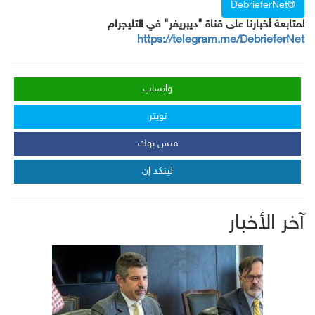
@DebrieferNet
لمتابعة أخبارنا على قناة "ديبريفر" في التليجرام
https://telegram.me/DebrieferNet
واتساب
تويتر
فيس بوك
لينكد إن
آخر الأخبار