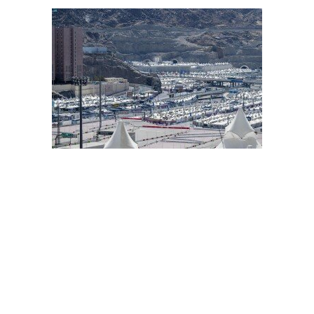
حجاج بيت الله الحرام يتوافدون إلى مشعر منى لقضاء يوم التروية