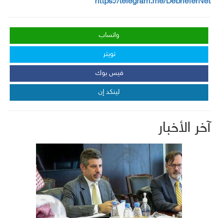
https://telegram.me/DebrieferNet
واتساب
تويتر
فيس بوك
لينكد إن
آخر الأخبار