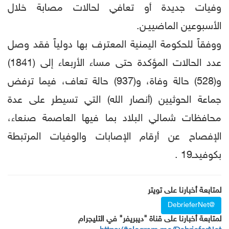
وفيات جديدة أو تعافي لحالات مصابة خلال
الأسبوعين الماضييـن.
ووفقاً للحكومة اليمنية المعترف بها دولياً فقد وصل
عدد الحالات المؤكدة حتى مساء الأربعاء إلى (1841)
و(528) حالة وفاة، و(937) حالة تعاف، فيما ترفض
جماعة الحوثيين (أنصار الله) التي تسيطر على عدة
محافظات شمالي البلاد بما فيها العاصمة صنعاء،
الإفصاح عن أرقام الإصابات والوفيات المرتبطة
بكوفيدـ19 .
لمتابعة أخبارنا على تويتر
@DebrieferNet
لمتابعة أخبارنا على قناة "ديبريفر" في التليجرام