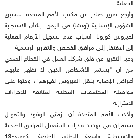
الفعلية.
وأرجع تقرير صادر عن مكتب الأمم المتحدة لتنسيق
الشؤون الإنسانية (أوتشا) في اليمن، بشأن الاستجابة
لفيروس كورونا، أسباب عدم تسجيل الأرقام الفعلية
إلى الافتقار إلـى مرافـق الفحـص والتقارير الرسـمية.
وعبر التقرير عن قلق شركاء العمل في القطاع الصحي
من أن "يسـتمر الأشـخاص الذيـن لا تظهـر عليهـم
أعـراض الإصابة بنقل الفيروس لغيرهم"، وحثوا علـى
مواصلـة المجتمعـات المحليـة لمتابعة للإجراءات
الاحترازية.
وأكدت الأمم المتحدة أن أزمتي الوقود والتمويل
تستمران في تهديـد قـدرات التشغيل للمرافق الصحية
والاسـتجابة واسعة النطاق الخاصة بكوفيد-19