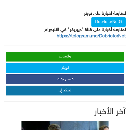
لمتابعة أخبارنا على تويتر
@DebrieferNet
لمتابعة أخبارنا على قناة "ديبريفر" في التليجرام
https://telegram.me/DebrieferNet
واتساب
تويتر
فيس بوك
لينكد إن
آخر الأخبار