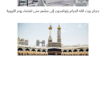
حجاج بيت الله الحرام يتوافدون إلى مشعر منى لقضاء يوم التروية
مئات آلاف الحجاج يؤدون طواف القدوم مع بدء مناسك الحج