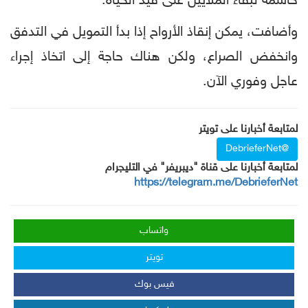
حاسمة لبقاء الملايين على قيد الحياة.
وأضافت، يمكن إنقاذ الأرواح إذا بدأ التمويل في التدفق
وانخفض الصراع، ولكن هناك حاجة إلى اتخاذ إجراء
عاجل وفوري الآن.
لمتابعة أخبارنا على تويتر
@DebrieferNet
لمتابعة أخبارنا على قناة "ديبريفر" في التليجرام
https://telegram.me/DebrieferNet
واتساب
تويتر
فيس بوك