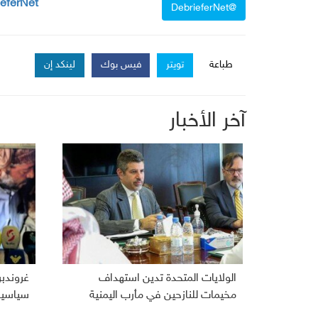
ieferNet
@DebrieferNet
طباعة
تويتر
فيس بوك
لينكد إن
آخر الأخبار
الولايات المتحدة تدين استهداف
غروندب
مخيمات للنازحين في مأرب اليمنية
سياسية 