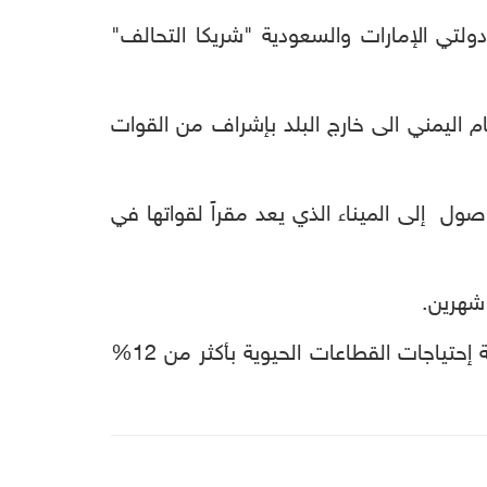
لتي الإمارات والسعودية "شريكا التحالف"
 اليمني الى خارج البلد بإشراف من القوات
ول إلى الميناء الذي يعد مقراً لقواتها في
شهرين.
وكانت شركةالنفط اليمنية بصنعاء اعترفت في وقت سابق على لسان مسئوليها بأنها عاجزة عن تغطية إحتياجات القطاعات الحيوية بأكثر من 12%