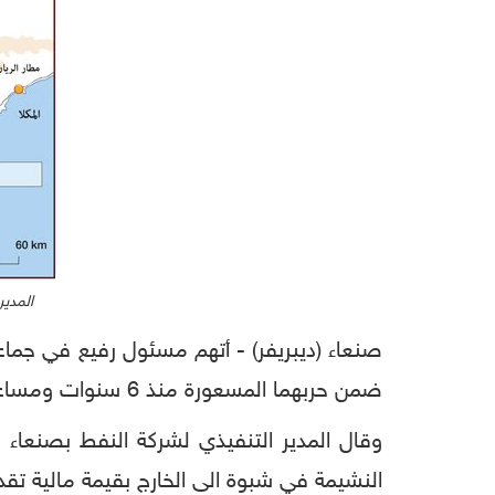
المدير
صنعاء (ديبريفر) - أتهم مسئول رفيع في جماعة
ضمن حربهما المسعورة منذ 6 سنوات ومساعيهما القذرة لضمان الكوارث المستقبلية وإبقاء اليمن محاصراً بالفقر والأزمات.
النشيمة في شبوة الى الخارج بقيمة مالية تقدر ب 35 مليار ريال يمني ما يوازي 50 مليو