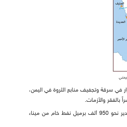
ليمني
رار في سرقة وتجفيف منابع الثروة في اليمن،
وقال المدير التنفيذي لشركة النفط بصنعاء عمار الأضرعي، أن سفينة نفطية قامت مؤخراً بنقل وتصدير نحو 950 ألف برميل نفط خام من ميناء