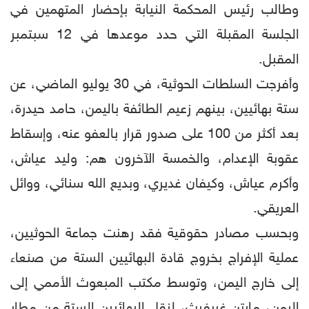
وطالب رئيس المحكمة النيابة بإحضار المتهمين في
الجلسة المقبلة التي حدد موعدها في 12 سبتمبر
المقبل.
وأفرجت السلطات الحوثية، في 30 يوليو الماضي، عن
ستة بهائيين، بينهم زعيم الطائفة باليمن، حامد حيدرة،
بعد أكثر من 100 على صدور قرار بالعفو عنه، وإسقاط
عقوبة الإعدام، والخمسة الآخرون هم: وليد عياش،
وأكرم عياش، وكيفان غديري، وبديع الله سنائي، ووائل
العريقي.
وبحسب مصادر حقوقية فقد رهنت جماعة الحوثيين،
عملية الإفراج بخروج قادة البهائيين الستة من صنعاء
إلى خارج اليمن، وتوسط مكتب المبعوث الأممي إلى
اليمن، مارتن غريفيث، لنقل البهائيين الستة من مطار