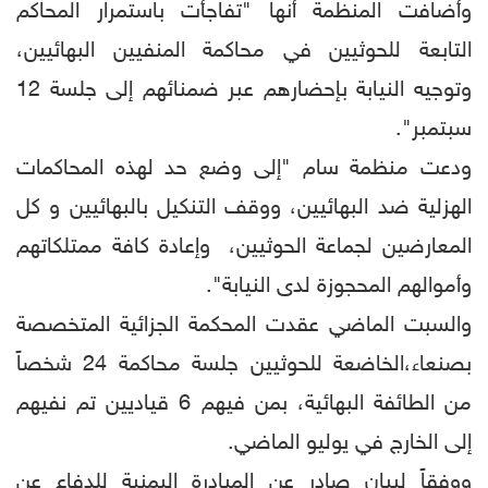
وأضافت المنظمة أنها "تفاجأت باستمرار المحاكم
التابعة للحوثيين في محاكمة المنفيين البهائيين،
وتوجيه النيابة بإحضارهم عبر ضمنائهم إلى جلسة 12
سبتمبر".
ودعت منظمة سام "إلى وضع حد لهذه المحاكمات
الهزلية ضد البهائيين، ووقف التنكيل بالبهائيين و كل
المعارضين لجماعة الحوثيين، وإعادة كافة ممتلكاتهم
وأموالهم المحجوزة لدى النيابة".
والسبت الماضي عقدت المحكمة الجزائية المتخصصة
بصنعاء،الخاضعة للحوثيين جلسة محاكمة 24 شخصاً
من الطائفة البهائية، بمن فيهم 6 قياديين تم نفيهم
إلى الخارج في يوليو الماضي.
ووفقاً لبيان صادر عن المبادرة اليمنية للدفاع عن